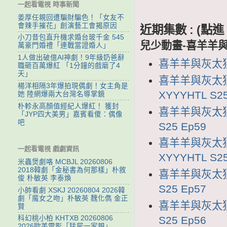
一起看電視 時事新聞
姜厚任親回遭騙財騙色！「女友不
會辣手摧花」創演藝工會揭原因
近期集數 : (
小刀昔包直升機求婚台玻千金 545
兒少動畫-喜羊羊與
萬豪門婚禮「連戰當證婚人」
1人做出破億AI神劇！9年級奶爸辭
喜羊羊與灰太狼2
職砸百萬爆紅 「1分鐘的戲磨了4
天」
喜羊羊與灰太狼
楊洋相隔3年爆拍現偶劇！女主角是
XYYYHTL S25
她 陸網爆兩大台灣名導掌鏡
朴軫永高顏值經紀人爆紅！ 獲封
喜羊羊與灰太狼2
「JYP四大美男」嘉賓看傻：偶像
吧
S25 Ep59
喜羊羊與灰太狼
一起看電視 戲劇資訊
XYYYHTL S25
米蟲煲劇咯 MCBJL 20260806
2018韓劇「金秘書為何那樣」朴敘
喜羊羊與灰太狼2
俊 朴敏英 李泰煥
S25 Ep57
小帥看劇 XSKJ 20260804 2026韓
劇「魔女之吻」朴敏英 魏化儁 金正
喜羊羊與灰太狼2
賢
S25 Ep56
科幻桃小柏 KHTXB 20260806
2026歐美電影「猛屍一家親」