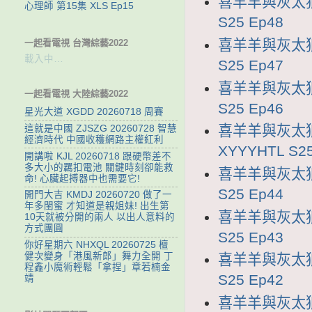
喜羊羊與灰太狼2
心理師 第15集 XLS Ep15
S25 Ep48
喜羊羊與灰太狼2
一起看電視 台灣綜藝2022
載入中…
S25 Ep47
喜羊羊與灰太狼2
一起看電視 大陸綜藝2022
S25 Ep46
星光大道 XGDD 20260718 周賽
喜羊羊與灰太狼
這就是中國 ZJSZG 20260728 智慧
經濟時代 中國收穫網路主權紅利
XYYYHTL S25
開講啦 KJL 20260718 跟硬幣差不
多大小的羈扣電池 關鍵時刻卻能救
喜羊羊與灰太狼2
命! 心臟起搏器中也需要它!
S25 Ep44
開門大吉 KMDJ 20260720 做了一
年多閨蜜 才知道是親姐妹! 出生第
喜羊羊與灰太狼2
10天就被分開的兩人 以出人意料的
方式團圓
S25 Ep43
你好星期六 NHXQL 20260725 檀
健次變身「港風新郎」舞力全開 丁
喜羊羊與灰太狼2
程鑫小魔術輕鬆「拿捏」章若楠金
S25 Ep42
靖
喜羊羊與灰太狼