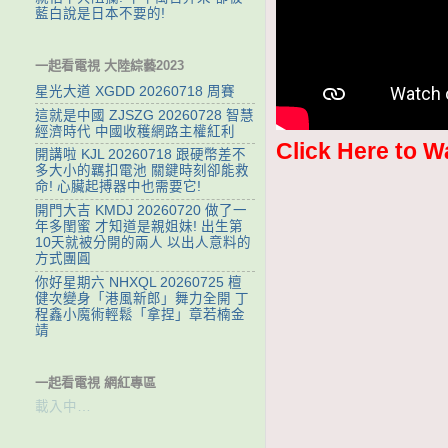
藍白說是日本不要的!
一起看電視 大陸綜藝2023
星光大道 XGDD 20260718 周賽
這就是中國 ZJSZG 20260728 智慧
經濟時代 中國收穫網路主權紅利
Click Here to W
開講啦 KJL 20260718 跟硬幣差不
多大小的羈扣電池 關鍵時刻卻能救
命! 心臟起搏器中也需要它!
開門大吉 KMDJ 20260720 做了一
年多閨蜜 才知道是親姐妹! 出生第
10天就被分開的兩人 以出人意料的
方式團圓
你好星期六 NHXQL 20260725 檀
健次變身「港風新郎」舞力全開 丁
程鑫小魔術輕鬆「拿捏」章若楠金
靖
一起看電視 網紅專區
載入中…