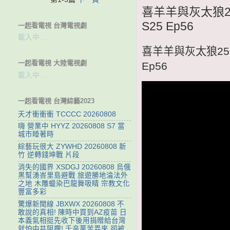
喜羊羊與灰太狼25
S25 Ep56
一起看電視 台灣電視劇
載入中…
喜羊羊與灰太狼25 
一起看電視 大陸電視劇
Ep56
載入中…
一起看電視 台灣綜藝2023
天才衝衝衝 TCCCC 20260808
嗨 營業中 HYYZ 20260808 S7 當
城市睡著時
綜藝玩很大 ZYWHD 20260808 新
竹 逆轉錢坤戰 片段
消失的國界 XSDGJ 20260808 烏俄
黑幫湧峇里島避戰 旅遊勝地淪法外
之地 木雕蠟染巴龍舞吸睛 宗教文化
豐富多彩
驚爆新聞線 JBXWX 20260808 不
敢說的真相! 陳時中買到AZ疫苗 日
本義氣相挺先收下後用捐贈給台灣
就怕中共阻攔! 千辛萬苦弄來 卻被