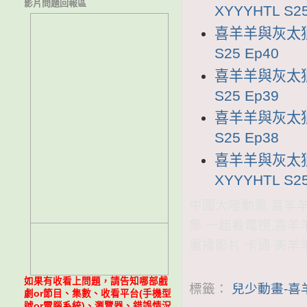
影片問題回報區
XYYYHTL S25
喜羊羊與灰太狼2
S25 Ep40
喜羊羊與灰太狼2
S25 Ep39
喜羊羊與灰太狼2
S25 Ep38
喜羊羊與灰太狼
XYYYHTL S25
中國大陸動畫 喜羊羊與
集 一起看電視,喜羊
重播影片 卡通 美羊
如果有收看上問題，請告知哪部戲
標籤：
兒少動畫-喜
劇or節目、集數、收看平台(手機型
號or電腦系統)、瀏覽器、錯誤情況