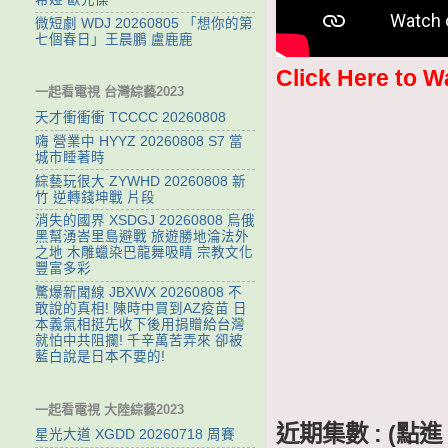
微短劇 WDJ 20260805 「想你的第
七個春日」王晨鵬 盧鹿鹿
Click Here to W
一起看電視 台灣綜藝2023
天才衝衝衝 TCCCC 20260808
嗨 營業中 HYYZ 20260808 S7 當
城市睡著時
綜藝玩很大 ZYWHD 20260808 新
竹 逆轉錢坤戰 片段
消失的國界 XSDGJ 20260808 烏俄
黑幫湧峇里島避戰 旅遊勝地淪法外
之地 木雕蠟染巴龍舞吸睛 宗教文化
豐富多彩
驚爆新聞線 JBXWX 20260808 不
敢說的真相! 陳時中買到AZ疫苗 日
本義氣相挺先收下後用捐贈給台灣
就怕中共阻攔! 千辛萬苦弄來 卻被
藍白說是日本不要的!
一起看電視 大陸綜藝2023
近期集數 : (
星光大道 XGDD 20260718 周賽