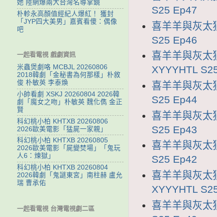
她 陸網爆兩大台灣名導掌鏡
S25 Ep47
朴軫永高顏值經紀人爆紅！ 獲封
「JYP四大美男」嘉賓看傻：偶像
喜羊羊與灰太狼2
吧
S25 Ep46
喜羊羊與灰太狼
一起看電視 戲劇資訊
米蟲煲劇咯 MCBJL 20260806
XYYYHTL S25
2018韓劇「金秘書為何那樣」朴敘
俊 朴敏英 李泰煥
喜羊羊與灰太狼2
小帥看劇 XSKJ 20260804 2026韓
S25 Ep44
劇「魔女之吻」朴敏英 魏化儁 金正
賢
喜羊羊與灰太狼2
科幻桃小柏 KHTXB 20260806
S25 Ep43
2026歐美電影「猛屍一家親」
科幻桃小柏 KHTXB 20260805
喜羊羊與灰太狼2
2026歐美電影「屍變焚場」「鬼玩
人6：煉獄」
S25 Ep42
科幻桃小柏 KHTXB 20260804
喜羊羊與灰太狼
2026韓劇「鬼謎東宮」南柱赫 盧允
瑞 曹承佑
XYYYHTL S25
喜羊羊與灰太狼2
一起看電視 台灣電視劇二區