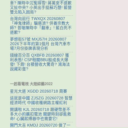
車? 陳時中沉冤得雪! 蔣萬安不道歉
又扯中央? 小英出手挺蘇巧慧! 藍營
雙北陷入困局?
台灣向前行 TWXQX 20260807
「神鬼律師」騙慈濟? 供養宗教大
師? 昔嗆陳時中「翻車」! 藍白死不
道歉?
夢想街57號 MXJ57H 20260807
2026下半年的第1個月 台灣汽車市
場7月份掛牌表現分析
錢線百分百 QXBFB 20260807 獲
利表態! CSP相關BBU股成長大爆
發! 下周! 台積營收大驚奇? 鴻海法
說藏彩蛋?
一起看電視 大陸綜藝2022
星光大道 XGDD 20260718 周賽
這就是中國 ZJSZG 20260728 智慧
經濟時代 中國收穫網路主權紅利
開講啦 KJL 20260718 跟硬幣差不
多大小的羈扣電池 關鍵時刻卻能救
命! 心臟起搏器中也需要它!
開門大吉 KMDJ 20260720 做了一