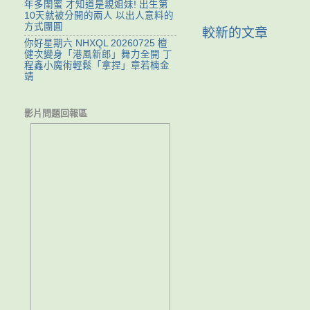
年多閨蜜 才知道是親姐妹! 出生第
10天就被分開的兩人 以出人意料的
方式團圓
較新的文章
你好星期六 NHXQL 20260725 檀
健次變身「港風新郎」舞力全開 丁
程鑫小魔術輕鬆「拿捏」章若楠金
靖
影片問題回報區