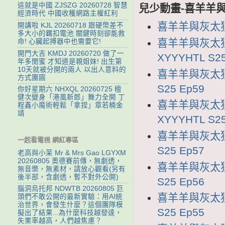
這就是中國 ZJSZG 20260728 智慧
兒少動畫-喜羊羊與
經濟時代 中國收穫網路主權紅利
喜羊羊與灰太狼2
開講啦 KJL 20260718 跟硬幣差不
多大小的羈扣電池 關鍵時刻卻能救
喜羊羊與灰太狼
命! 心臟起搏器中也需要它!
開門大吉 KMDJ 20260720 做了一
XYYYHTL S25
年多閨蜜 才知道是親姐妹! 出生第
10天就被分開的兩人 以出人意料的
喜羊羊與灰太狼2
方式團圓
S25 Ep59
你好星期六 NHXQL 20260725 檀
健次變身「港風新郎」舞力全開 丁
喜羊羊與灰太狼
程鑫小魔術輕鬆「拿捏」章若楠金
靖
XYYYHTL S25
喜羊羊與灰太狼2
一起看電視 網紅專區
S25 Ep57
老高與小茉 Mr & Mrs Gao LGYXM
20260805 奧德賽前傳，無劇透，
喜羊羊與灰太狼2
無音樂，無素材，請放心觀看(另有
後半部，含劇透，暫不對外公開)
S25 Ep56
腦洞烏托邦 NDWTB 20260805 巨
喜羊羊與灰太狼2
頭們不敢公開的最新實驗：用AI統
治世界，會發生什麼？這個團隊模
S25 Ep55
擬出了結果...為什麼科技越發達，
失業率越高，人們越焦慮？