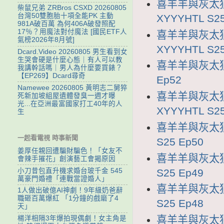
喜羊羊與灰太狼
柴鼠兄弟 ZRBros CSXD 20260805
台灣50雙胞胎十項全能PK 主動
XYYYHTL S25
981A破百萬 為何406A破發照配
17％？用魔法對付魔法 [國民ETF人
喜羊羊與灰太狼
氣榜2026年8月號]
XYYYHTL S25
Dcard.Video 20260805 男生看到女
生哭會硬是什麼心態｜有人可以教
喜羊羊與灰太狼2
我講幹話嗎｜男人為什麼要買錶？
【EP269】Dcard尋奇
Ep52
Namewee 20260805 黃明志二舅猝
喜羊羊與灰太狼
死新加坡組屋遺體發臭一週才曝
光...在亞洲最富國家打工40年的人
XYYYHTL S25
生
喜羊羊與灰太狼2
一起看電視 時事新聞
S25 Ep50
姜厚任親回遭騙財騙色！「女友不
喜羊羊與灰太狼2
會辣手摧花」創演藝工會揭原因
S25 Ep49
小刀昔包直升機求婚台玻千金 545
萬豪門婚禮「連戰當證婚人」
喜羊羊與灰太狼2
1人做出破億AI神劇！9年級奶爸辭
職砸百萬爆紅 「1分鐘的戲磨了4
S25 Ep48
天」
喜羊羊與灰太狼2
楊洋相隔3年爆拍現偶劇！女主角是