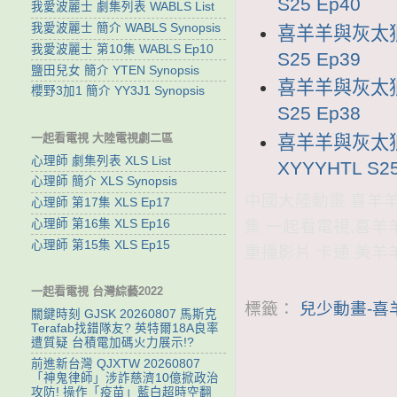
S25 Ep40
我愛波麗士 劇集列表 WABLS List
我愛波麗士 簡介 WABLS Synopsis
喜羊羊與灰太狼2
我愛波麗士 第10集 WABLS Ep10
S25 Ep39
鹽田兒女 簡介 YTEN Synopsis
喜羊羊與灰太狼2
櫻野3加1 簡介 YY3J1 Synopsis
S25 Ep38
一起看電視 大陸電視劇二區
喜羊羊與灰太狼
心理師 劇集列表 XLS List
XYYYHTL S25
心理師 簡介 XLS Synopsis
中國大陸動畫 喜羊羊與
心理師 第17集 XLS Ep17
心理師 第16集 XLS Ep16
集 一起看電視,喜羊
心理師 第15集 XLS Ep15
重播影片 卡通 美羊
一起看電視 台灣綜藝2022
標籤：
兒少動畫-喜
關鍵時刻 GJSK 20260807 馬斯克
Terafab找錯隊友? 英特爾18A良率
遭質疑 台積電加碼火力展示!?
前進新台灣 QJXTW 20260807
「神鬼律師」涉詐慈濟10億掀政治
攻防! 操作「疫苗」藍白超時空翻