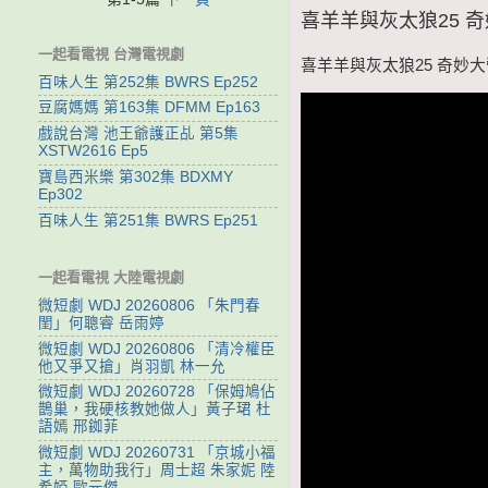
喜羊羊與灰太狼25 奇妙大
一起看電視 台灣電視劇
喜羊羊與灰太狼25 奇妙大營救
百味人生 第252集 BWRS Ep252
豆腐媽媽 第163集 DFMM Ep163
戲說台灣 池王爺護正乩 第5集
XSTW2616 Ep5
寶島西米樂 第302集 BDXMY
Ep302
百味人生 第251集 BWRS Ep251
一起看電視 大陸電視劇
微短劇 WDJ 20260806 「朱門春
閨」何聰睿 岳雨婷
微短劇 WDJ 20260806 「清冷權臣
他又爭又搶」肖羽凱 林一允
微短劇 WDJ 20260728 「保姆鳩佔
鵲巢，我硬核教她做人」黃子珺 杜
語嫣 邢銣菲
微短劇 WDJ 20260731 「京城小福
主，萬物助我行」周士超 朱家妮 陸
希婭 歐元傑