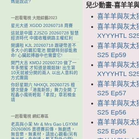
媽還說謊?
兒少動畫-喜羊羊與
喜羊羊與灰太狼2
一起看電視 大陸綜藝2023
喜羊羊與灰太狼
星光大道 XGDD 20260718 周賽
這就是中國 ZJSZG 20260728 智慧
XYYYHTL S25
經濟時代 中國收穫網路主權紅利
喜羊羊與灰太狼2
開講啦 KJL 20260718 跟硬幣差不
多大小的羈扣電池 關鍵時刻卻能救
S25 Ep59
命! 心臟起搏器中也需要它!
開門大吉 KMDJ 20260720 做了一
喜羊羊與灰太狼
年多閨蜜 才知道是親姐妹! 出生第
XYYYHTL S25
10天就被分開的兩人 以出人意料的
方式團圓
喜羊羊與灰太狼2
你好星期六 NHXQL 20260725 檀
健次變身「港風新郎」舞力全開 丁
S25 Ep57
程鑫小魔術輕鬆「拿捏」章若楠金
靖
喜羊羊與灰太狼2
S25 Ep56
一起看電視 網紅專區
喜羊羊與灰太狼2
老高與小茉 Mr & Mrs Gao LGYXM
20260805 奧德賽前傳，無劇透，
S25 Ep55
無音樂，無素材，請放心觀看(另有