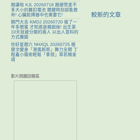
開講啦 KJL 20260718 跟硬幣差不
多大小的羈扣電池 關鍵時刻卻能救
較新的文章
命! 心臟起搏器中也需要它!
開門大吉 KMDJ 20260720 做了一
年多閨蜜 才知道是親姐妹! 出生第
10天就被分開的兩人 以出人意料的
方式團圓
你好星期六 NHXQL 20260725 檀
健次變身「港風新郎」舞力全開 丁
程鑫小魔術輕鬆「拿捏」章若楠金
靖
影片問題回報區