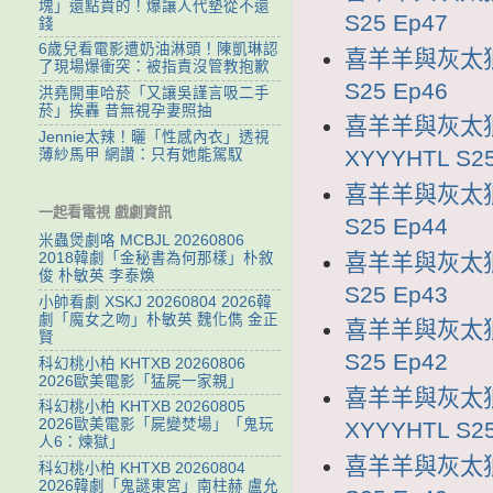
塊」還點貴的！爆讓人代墊從不還
S25 Ep47
錢
6歲兒看電影遭奶油淋頭！陳凱琳認
喜羊羊與灰太狼2
了現場爆衝突：被指責沒管教抱歉
S25 Ep46
洪堯開車哈菸「又讓吳謹言吸二手
菸」挨轟 昔無視孕妻照抽
喜羊羊與灰太狼
Jennie太辣！曬「性感內衣」透視
XYYYHTL S25
薄紗馬甲 網讚：只有她能駕馭
喜羊羊與灰太狼2
一起看電視 戲劇資訊
S25 Ep44
米蟲煲劇咯 MCBJL 20260806
喜羊羊與灰太狼2
2018韓劇「金秘書為何那樣」朴敘
俊 朴敏英 李泰煥
S25 Ep43
小帥看劇 XSKJ 20260804 2026韓
劇「魔女之吻」朴敏英 魏化儁 金正
喜羊羊與灰太狼2
賢
S25 Ep42
科幻桃小柏 KHTXB 20260806
2026歐美電影「猛屍一家親」
喜羊羊與灰太狼
科幻桃小柏 KHTXB 20260805
2026歐美電影「屍變焚場」「鬼玩
XYYYHTL S25
人6：煉獄」
喜羊羊與灰太狼2
科幻桃小柏 KHTXB 20260804
2026韓劇「鬼謎東宮」南柱赫 盧允