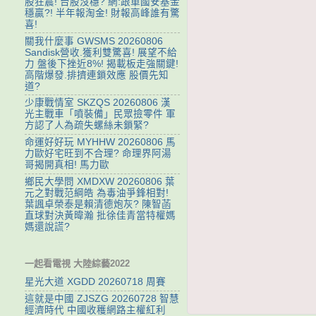
股狂震! 台股沒穩? 網:跟單國安基金
穩贏?! 半年報淘金! 財報高峰誰有驚
喜!
關我什麼事 GWSMS 20260806
Sandisk營收.獲利雙驚喜! 展望不給
力 盤後下挫近8%! 揭載板走強關鍵!
高階爆發.排擠連鎖效應 股價先知
道?
少康戰情室 SKZQS 20260806 漢
光主戰車「噴裝備」民眾撿零件 軍
方認了人為疏失螺絲未鎖緊?
命運好好玩 MYHHW 20260806 馬
力歐好宅旺到不合理? 命理界阿湯
哥揭開真相! 馬力歐
鄉民大學問 XMDXW 20260806 葉
元之對戰范綱皓 為毒油爭鋒相對!
葉諷卓榮泰是賴清德炮灰? 陳智菡
直球對決黃暐瀚 批徐佳青當特權媽
媽還說謊?
一起看電視 大陸綜藝2022
星光大道 XGDD 20260718 周賽
這就是中國 ZJSZG 20260728 智慧
經濟時代 中國收穫網路主權紅利