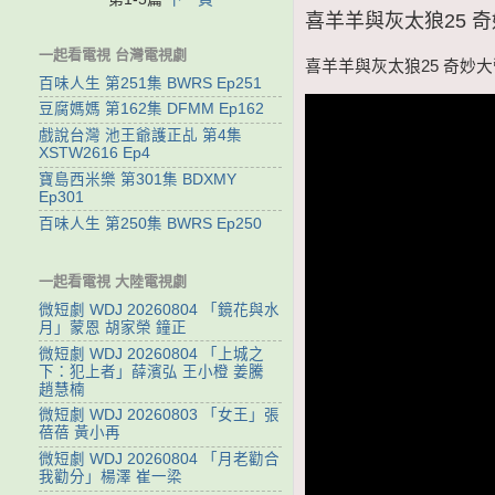
喜羊羊與灰太狼25 奇妙大
一起看電視 台灣電視劇
喜羊羊與灰太狼25 奇妙大營救
百味人生 第251集 BWRS Ep251
豆腐媽媽 第162集 DFMM Ep162
戲說台灣 池王爺護正乩 第4集
XSTW2616 Ep4
寶島西米樂 第301集 BDXMY
Ep301
百味人生 第250集 BWRS Ep250
一起看電視 大陸電視劇
微短劇 WDJ 20260804 「鏡花與水
月」蒙恩 胡家榮 鐘正
微短劇 WDJ 20260804 「上城之
下：犯上者」薛濱弘 王小橙 姜騰
趙慧楠
微短劇 WDJ 20260803 「女王」張
蓓蓓 黃小再
微短劇 WDJ 20260804 「月老勸合
我勸分」楊澤 崔一梁