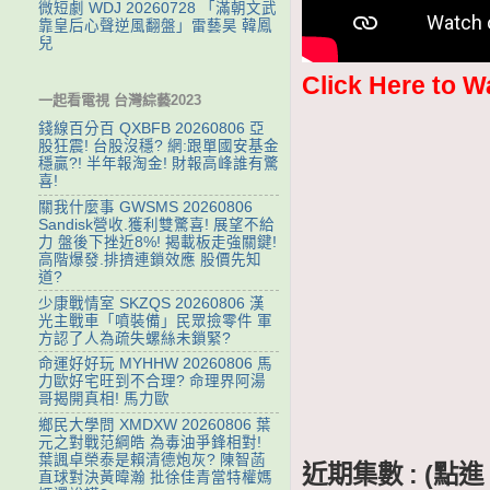
微短劇 WDJ 20260728 「滿朝文武
靠皇后心聲逆風翻盤」雷藝昊 韓鳳
兒
Click Here to W
一起看電視 台灣綜藝2023
錢線百分百 QXBFB 20260806 亞
股狂震! 台股沒穩? 網:跟單國安基金
穩贏?! 半年報淘金! 財報高峰誰有驚
喜!
關我什麼事 GWSMS 20260806
Sandisk營收.獲利雙驚喜! 展望不給
力 盤後下挫近8%! 揭載板走強關鍵!
高階爆發.排擠連鎖效應 股價先知
道?
少康戰情室 SKZQS 20260806 漢
光主戰車「噴裝備」民眾撿零件 軍
方認了人為疏失螺絲未鎖緊?
命運好好玩 MYHHW 20260806 馬
力歐好宅旺到不合理? 命理界阿湯
哥揭開真相! 馬力歐
鄉民大學問 XMDXW 20260806 葉
元之對戰范綱皓 為毒油爭鋒相對!
葉諷卓榮泰是賴清德炮灰? 陳智菡
近期集數 : (
直球對決黃暐瀚 批徐佳青當特權媽