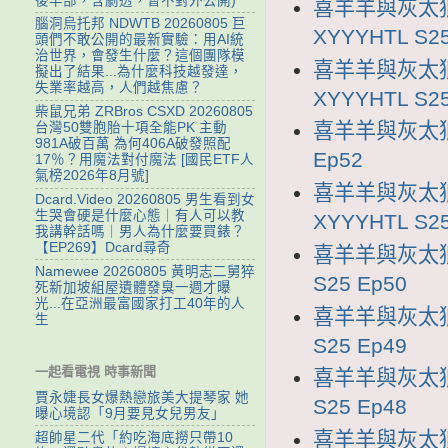
後半部，含劇透，暫不對外公開)
喜羊羊與灰太狼
腦洞烏托邦 NDWTB 20260805 巨
XYYYHTL S25
頭們不敢公開的最新實驗：用AI統
治世界，會發生什麼？這個團隊模
喜羊羊與灰太狼
擬出了結果...為什麼科技越發達，
失業率越高，人們越焦慮？
XYYYHTL S25
柴鼠兄弟 ZRBros CSXD 20260805
喜羊羊與灰太狼2
台灣50雙胞胎十項全能PK 主動
981A破百萬 為何406A破發照配
Ep52
17％？用魔法對付魔法 [國民ETF人
氣榜2026年8月號]
喜羊羊與灰太狼
Dcard.Video 20260805 男生看到女
生哭會硬是什麼心態｜有人可以教
XYYYHTL S25
我講幹話嗎｜男人為什麼要買錶？
【EP269】Dcard尋奇
喜羊羊與灰太狼2
Namewee 20260805 黃明志二舅猝
S25 Ep50
死新加坡組屋遺體發臭一週才曝
光...在亞洲最富國家打工40年的人
喜羊羊與灰太狼2
生
S25 Ep49
一起看電視 時事新聞
喜羊羊與灰太狼2
賈永婕長女爆熱戀旅美大提琴家 她
S25 Ep48
曝心境認「9月要見女兒男友」
喜羊羊與灰太狼2
超帥星二代「約吃海底撈只帶10