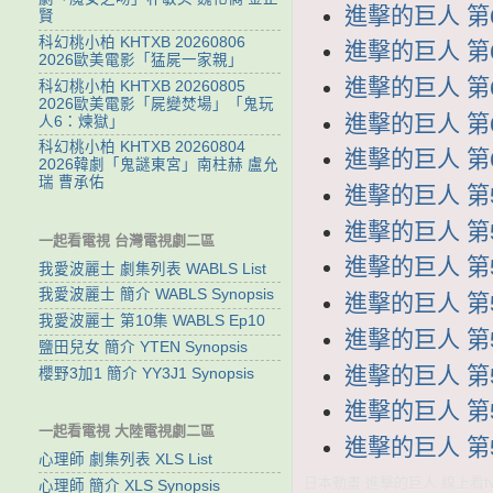
進擊的巨人 第6
賢
科幻桃小柏 KHTXB 20260806
進擊的巨人 第6
2026歐美電影「猛屍一家親」
進擊的巨人 第6
科幻桃小柏 KHTXB 20260805
2026歐美電影「屍變焚場」「鬼玩
進擊的巨人 第6
人6：煉獄」
科幻桃小柏 KHTXB 20260804
進擊的巨人 第6
2026韓劇「鬼謎東宮」南柱赫 盧允
瑞 曹承佑
進擊的巨人 第5
進擊的巨人 第5
一起看電視 台灣電視劇二區
進擊的巨人 第57
我愛波麗士 劇集列表 WABLS List
我愛波麗士 簡介 WABLS Synopsis
進擊的巨人 第56
我愛波麗士 第10集 WABLS Ep10
進擊的巨人 第55
鹽田兒女 簡介 YTEN Synopsis
進擊的巨人 第54
櫻野3加1 簡介 YY3J1 Synopsis
進擊的巨人 第5
一起看電視 大陸電視劇二區
進擊的巨人 第52
心理師 劇集列表 XLS List
日本動畫 進擊的巨人 線上看tv
心理師 簡介 XLS Synopsis