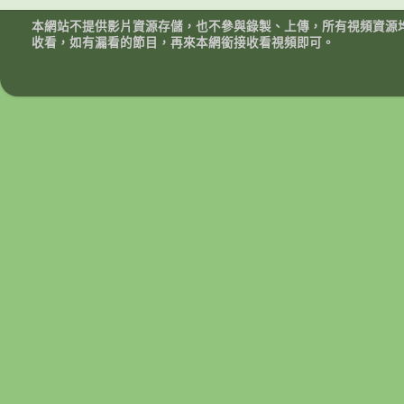
本網站不提供影片資源存儲，也不參與錄製、上傳，所有視頻資源
收看，如有漏看的節目，再來本網銜接收看視頻即可。