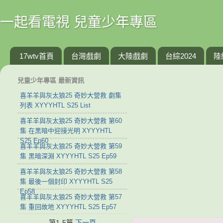
一起看電視 兒童少年專區
17wtv首頁
台灣戲劇
大陸戲劇
台綜2024
陸
兒童少年專區 最新資訊
喜羊羊與灰太狼25 奇妙大營救 劇集
列表 XYYYHTL S25 List
喜羊羊與灰太狼25 奇妙大營救 第60
集 在黑暗中迎接光明 XYYYHTL
S25 Ep60
喜羊羊與灰太狼25 奇妙大營救 第59
集 黑暗深淵 XYYYHTL S25 Ep59
喜羊羊與灰太狼25 奇妙大營救 第58
集 最後一個封印 XYYYHTL S25
Ep58
喜羊羊與灰太狼25 奇妙大營救 第57
集 重回故地 XYYYHTL S25 Ep57
第1-5篇
下一頁