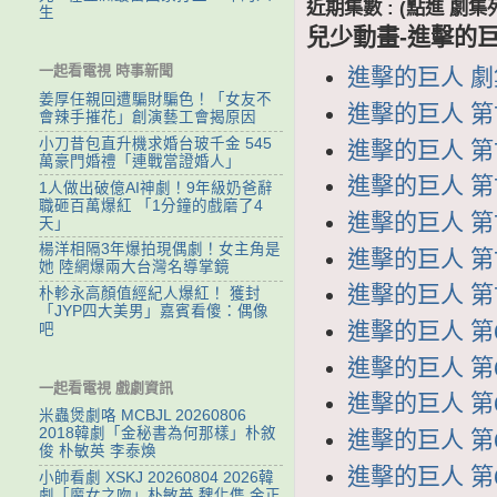
近期集數 : (點進 
生
兒少動畫-進擊的
一起看電視 時事新聞
進擊的巨人 劇集列
姜厚任親回遭騙財騙色！「女友不
進擊的巨人 第75
會辣手摧花」創演藝工會揭原因
小刀昔包直升機求婚台玻千金 545
進擊的巨人 第7
萬豪門婚禮「連戰當證婚人」
進擊的巨人 第73
1人做出破億AI神劇！9年級奶爸辭
職砸百萬爆紅 「1分鐘的戲磨了4
進擊的巨人 第7
天」
楊洋相隔3年爆拍現偶劇！女主角是
進擊的巨人 第7
她 陸網爆兩大台灣名導掌鏡
進擊的巨人 第7
朴軫永高顏值經紀人爆紅！ 獲封
「JYP四大美男」嘉賓看傻：偶像
進擊的巨人 第69
吧
進擊的巨人 第68
一起看電視 戲劇資訊
進擊的巨人 第67
米蟲煲劇咯 MCBJL 20260806
2018韓劇「金秘書為何那樣」朴敘
進擊的巨人 第66
俊 朴敏英 李泰煥
進擊的巨人 第6
小帥看劇 XSKJ 20260804 2026韓
劇「魔女之吻」朴敏英 魏化儁 金正