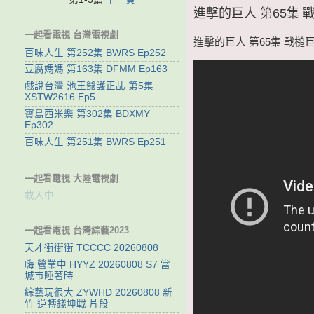
進擊的巨人 第65集 戰槌
一起看電視 台灣電視劇
進擊的巨人 第65集 戰槌巨人 
百味人生 第252集 BWRS Ep252
豆腐媽媽 第163集 DFMM Ep163
戲說台灣 池王爺護正乩 第5集
XSTW2616 Ep5
寶島西米樂 第302集 BDXMY
Ep302
百味人生 第251集 BWRS Ep251
一起看電視 大陸電視劇
載入中…
一起看電視 台灣綜藝2023
天才衝衝衝 TCCCC 20260808
嗨 營業中 HYYZ 20260808 S7 當
城市睡著時
綜藝玩很大 ZYWHD 20260808 新
竹 逆轉錢坤戰 片段