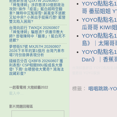
前進新台灣 QJXTW 20260807
YOYO點點名1
「神鬼律師」涉詐慈濟10億掀政治
攻防! 操作「疫苗」藍白超時空翻
哥 番茄姐姐 YY
車? 陳時中沉冤得雪! 蔣萬安不道歉
又扯中央? 小英出手挺蘇巧慧! 藍營
YOYO點點名
雙北陷入困局?
瓜哥哥 KIWI姐
台灣向前行 TWXQX 20260807
「神鬼律師」騙慈濟? 供養宗教大
YOYO點點名
師? 昔嗆陳時中「翻車」! 藍白死不
道歉?
島》｜太陽哥哥 
夢想街57號 MXJ57H 20260807
2026下半年的第1個月 台灣汽車市
YOYO點點名1
場7月份掛牌表現分析
Dan》｜香蕉哥哥
錢線百分百 QXBFB 20260807 獲
利表態! CSP相關BBU股成長大爆
台灣綜藝節目 YOYO點點名18
發! 下周! 台積營收大驚奇? 鴻海法
童節目 YOYO家族
說藏彩蛋?
一起看電視 大陸綜藝2022
標籤：
唱唱跳跳-YO
載入中…
影片問題回報區