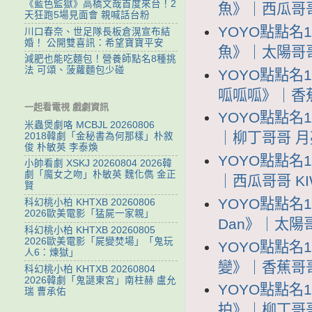
《藍色監獄》高橋文哉首度來台！2
魚》｜西瓜哥哥 K
天狂跑5場見面會 親喊話台粉
YOYO點點名
川口春奈、世足隊長板倉滉宣布結
婚！ 公開雙喜訊：希望寶寶平安
魚》｜太陽哥哥 
減肥也能吃麵包！營養師點名8種挑
法 可頌、菠蘿麵包少碰
YOYO點點名
呱呱呱》｜香蕉哥
一起看電視 戲劇資訊
YOYO點點名
米蟲煲劇咯 MCBJL 20260806
｜柳丁哥哥 月亮姐
2018韓劇「金秘書為何那樣」朴敘
俊 朴敏英 李泰煥
YOYO點點名
小帥看劇 XSKJ 20260804 2026韓
劇「魔女之吻」朴敏英 魏化儁 金正
｜西瓜哥哥 KIW
賢
YOYO點點名1
科幻桃小柏 KHTXB 20260806
2026歐美電影「猛屍一家親」
Dan》｜太陽哥哥
科幻桃小柏 KHTXB 20260805
2026歐美電影「屍變焚場」「鬼玩
YOYO點點名
人6：煉獄」
變》｜香蕉哥哥 
科幻桃小柏 KHTXB 20260804
2026韓劇「鬼謎東宮」南柱赫 盧允
YOYO點點名
瑞 曹承佑
拍》｜柳丁哥哥 K