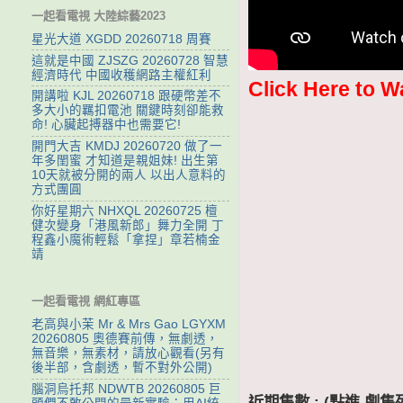
一起看電視 大陸綜藝2023
星光大道 XGDD 20260718 周賽
這就是中國 ZJSZG 20260728 智慧
經濟時代 中國收穫網路主權紅利
Click Here to W
開講啦 KJL 20260718 跟硬幣差不
多大小的羈扣電池 關鍵時刻卻能救
命! 心臟起搏器中也需要它!
開門大吉 KMDJ 20260720 做了一
年多閨蜜 才知道是親姐妹! 出生第
10天就被分開的兩人 以出人意料的
方式團圓
你好星期六 NHXQL 20260725 檀
健次變身「港風新郎」舞力全開 丁
程鑫小魔術輕鬆「拿捏」章若楠金
靖
一起看電視 網紅專區
老高與小茉 Mr & Mrs Gao LGYXM
20260805 奧德賽前傳，無劇透，
無音樂，無素材，請放心觀看(另有
後半部，含劇透，暫不對外公開)
腦洞烏托邦 NDWTB 20260805 巨
近期集數 : (點進 