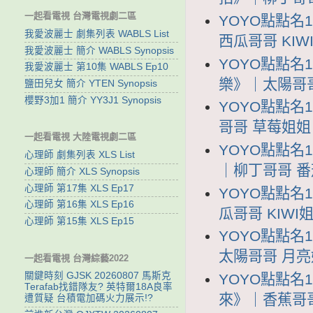
一起看電視 台灣電視劇二區
YOYO點點名
我愛波麗士 劇集列表 WABLS List
西瓜哥哥 KIWI
我愛波麗士 簡介 WABLS Synopsis
YOYO點點名
我愛波麗士 第10集 WABLS Ep10
樂》｜太陽哥哥 
鹽田兒女 簡介 YTEN Synopsis
櫻野3加1 簡介 YY3J1 Synopsis
YOYO點點名
哥哥 草莓姐姐 Y
一起看電視 大陸電視劇二區
YOYO點點名
心理師 劇集列表 XLS List
｜柳丁哥哥 番茄姐
心理師 簡介 XLS Synopsis
心理師 第17集 XLS Ep17
YOYO點點名
心理師 第16集 XLS Ep16
瓜哥哥 KIWI姐
心理師 第15集 XLS Ep15
YOYO點點名
太陽哥哥 月亮姐姐
一起看電視 台灣綜藝2022
關鍵時刻 GJSK 20260807 馬斯克
YOYO點點名
Terafab找錯隊友? 英特爾18A良率
來》｜香蕉哥哥 
遭質疑 台積電加碼火力展示!?