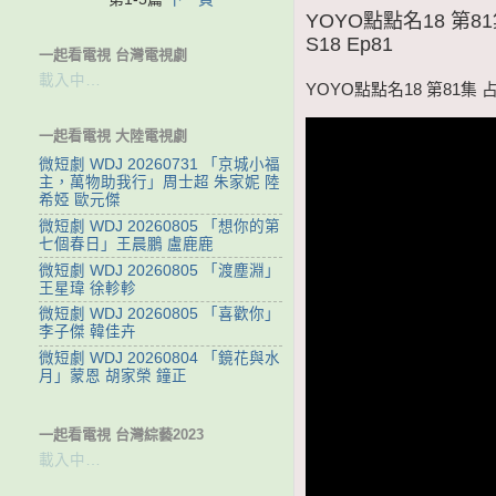
YOYO點點名18 第
S18 Ep81
一起看電視 台灣電視劇
載入中…
YOYO點點名18 第81集
一起看電視 大陸電視劇
微短劇 WDJ 20260731 「京城小福
主，萬物助我行」周士超 朱家妮 陸
希婭 歐元傑
微短劇 WDJ 20260805 「想你的第
七個春日」王晨鵬 盧鹿鹿
微短劇 WDJ 20260805 「渡塵淵」
王星瑋 徐軫軫
微短劇 WDJ 20260805 「喜歡你」
李子傑 韓佳卉
微短劇 WDJ 20260804 「鏡花與水
月」蒙恩 胡家榮 鐘正
一起看電視 台灣綜藝2023
載入中…