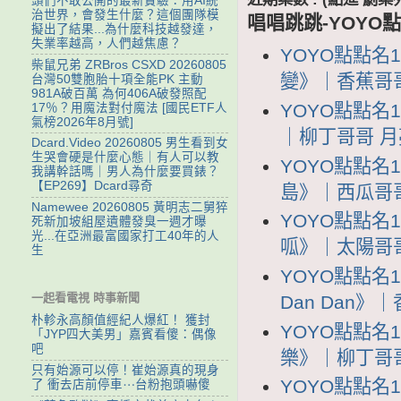
頭們不敢公開的最新實驗：用AI統
治世界，會發生什麼？這個團隊模
唱唱跳跳-YOYO點
擬出了結果...為什麼科技越發達，
失業率越高，人們越焦慮？
YOYO點點名
柴鼠兄弟 ZRBros CSXD 20260805
變》｜香蕉哥哥 
台灣50雙胞胎十項全能PK 主動
981A破百萬 為何406A破發照配
YOYO點點名1
17％？用魔法對付魔法 [國民ETF人
氣榜2026年8月號]
｜柳丁哥哥 月亮姐
Dcard.Video 20260805 男生看到女
生哭會硬是什麼心態｜有人可以教
YOYO點點名
我講幹話嗎｜男人為什麼要買錶？
【EP269】Dcard尋奇
島》｜西瓜哥哥 K
Namewee 20260805 黃明志二舅猝
YOYO點點名
死新加坡組屋遺體發臭一週才曝
光...在亞洲最富國家打工40年的人
呱》｜太陽哥哥 
生
YOYO點點名1
一起看電視 時事新聞
Dan Dan》｜
朴軫永高顏值經紀人爆紅！ 獲封
YOYO點點名
「JYP四大美男」嘉賓看傻：偶像
吧
樂》｜柳丁哥哥 
只有始源可以停！崔始源真的現身
YOYO點點名
了 衝去店前停車⋯台粉抱頭嚇傻