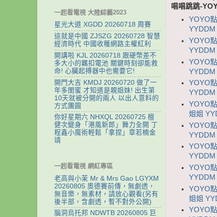
唱唱跳跳-YO
一起看電視 大陸綜藝2023
YOYO
星光大道 XGDD 20260718 周賽
YYDDM 
這就是中國 ZJSZG 20260728 智慧
YOYO點
經濟時代 中國收穫網路主權紅利
YYDDM 
開講啦 KJL 20260718 跟硬幣差不
YOYO
多大小的羈扣電池 關鍵時刻卻能救
命! 心臟起搏器中也需要它!
YYDDM 
開門大吉 KMDJ 20260720 做了一
YOYO
年多閨蜜 才知道是親姐妹! 出生第
YYDDM 
10天就被分開的兩人 以出人意料的
YOYO點
方式團圓
姐姐 YYD
你好星期六 NHXQL 20260725 檀
健次變身「港風新郎」舞力全開 丁
YOYO
程鑫小魔術輕鬆「拿捏」章若楠金
YYDDM 
靖
YOYO
YYDDM 
一起看電視 網紅專區
YOYO
YYDDM 
老高與小茉 Mr & Mrs Gao LGYXM
20260805 奧德賽前傳，無劇透，
YOYO
無音樂，無素材，請放心觀看(另有
姐姐 YYD
後半部，含劇透，暫不對外公開)
YOYO
腦洞烏托邦 NDWTB 20260805 巨