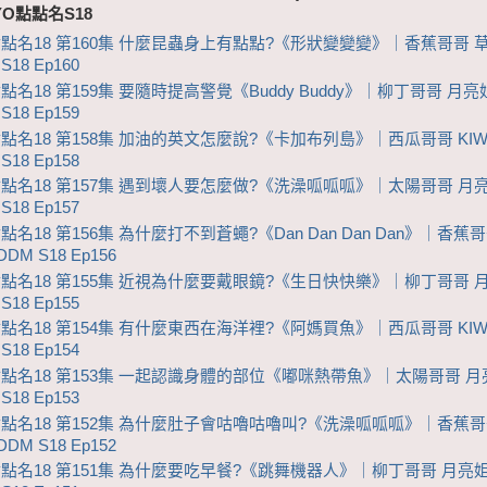
YO點點名S18
點點名18 第160集 什麼昆蟲身上有點點?《形狀變變變》｜香蕉哥哥 
S18 Ep160
點名18 第159集 要隨時提高警覺《Buddy Buddy》｜柳丁哥哥 月
S18 Ep159
點點名18 第158集 加油的英文怎麼說?《卡加布列島》｜西瓜哥哥 KIW
S18 Ep158
點點名18 第157集 遇到壞人要怎麼做?《洗澡呱呱呱》｜太陽哥哥 月
S18 Ep157
點名18 第156集 為什麼打不到蒼蠅?《Dan Dan Dan Dan》｜香蕉
DM S18 Ep156
點點名18 第155集 近視為什麼要戴眼鏡?《生日快快樂》｜柳丁哥哥 
S18 Ep155
點點名18 第154集 有什麼東西在海洋裡?《阿媽買魚》｜西瓜哥哥 KIW
S18 Ep154
點點名18 第153集 一起認識身體的部位《嘟咪熱帶魚》｜太陽哥哥 
S18 Ep153
點點名18 第152集 為什麼肚子會咕嚕咕嚕叫?《洗澡呱呱呱》｜香蕉哥
DM S18 Ep152
點點名18 第151集 為什麼要吃早餐?《跳舞機器人》｜柳丁哥哥 月亮