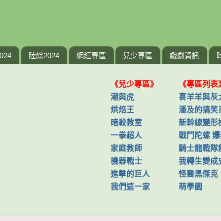
024
陸綜2024
網紅專區
兒少專區
戲劇資訊
《兒少專區》
《專區列表
潮與虎
喜羊羊與灰
烘焙王
潘及的搞笑
暗殺教室
新幹線變形
一拳超人
戰鬥陀螺 
家庭教師
騎士龍戰隊
機器戰士
我轉生變成
進擊的巨人
怪醫黑傑克
我們這一家
萌學園