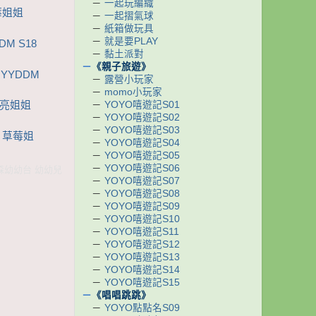
－
一起玩編織
莓姐姐
－
一起摺氣球
－
紙箱做玩具
－
就是要PLAY
M S18
－
黏土派對
－
《親子旅遊》
YYDDM
－
露營小玩家
－
momo小玩家
－
YOYO嘻遊記S01
月亮姐姐
－
YOYO嘻遊記S02
－
YOYO嘻遊記S03
哥 草莓姐
－
YOYO嘻遊記S04
－
YOYO嘻遊記S05
－
YOYO嘻遊記S06
東森幼幼台 幼幼兒
－
YOYO嘻遊記S07
－
YOYO嘻遊記S08
－
YOYO嘻遊記S09
－
YOYO嘻遊記S10
－
YOYO嘻遊記S11
－
YOYO嘻遊記S12
－
YOYO嘻遊記S13
－
YOYO嘻遊記S14
－
YOYO嘻遊記S15
－
《唱唱跳跳》
－
YOYO點點名S09