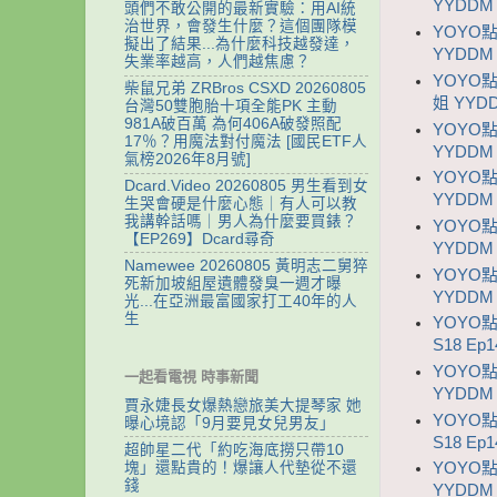
YYDDM 
頭們不敢公開的最新實驗：用AI統
治世界，會發生什麼？這個團隊模
YOYO
擬出了結果...為什麼科技越發達，
YYDDM 
失業率越高，人們越焦慮？
YOYO點
柴鼠兄弟 ZRBros CSXD 20260805
姐 YYDD
台灣50雙胞胎十項全能PK 主動
981A破百萬 為何406A破發照配
YOYO
17％？用魔法對付魔法 [國民ETF人
YYDDM 
氣榜2026年8月號]
YOYO
Dcard.Video 20260805 男生看到女
YYDDM 
生哭會硬是什麼心態｜有人可以教
我講幹話嗎｜男人為什麼要買錶？
YOYO
【EP269】Dcard尋奇
YYDDM 
Namewee 20260805 黃明志二舅猝
YOYO
死新加坡組屋遺體發臭一週才曝
YYDDM 
光...在亞洲最富國家打工40年的人
生
YOYO
S18 Ep1
YOYO
一起看電視 時事新聞
YYDDM 
賈永婕長女爆熱戀旅美大提琴家 她
YOYO
曝心境認「9月要見女兒男友」
S18 Ep1
超帥星二代「約吃海底撈只帶10
塊」還點貴的！爆讓人代墊從不還
YOYO
錢
YYDDM 