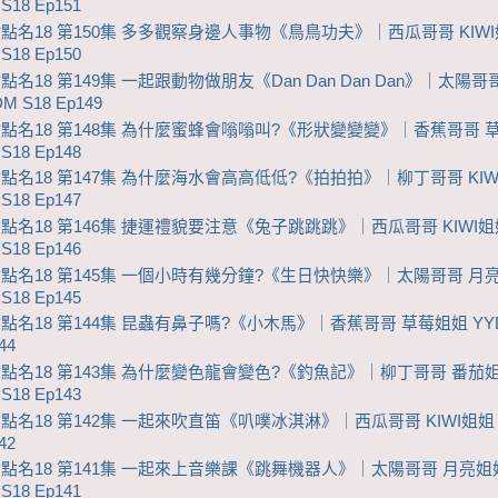
S18 Ep151
點點名18 第150集 多多觀察身邊人事物《鳥鳥功夫》｜西瓜哥哥 KIW
S18 Ep150
點名18 第149集 一起跟動物做朋友《Dan Dan Dan Dan》｜太陽哥
M S18 Ep149
點點名18 第148集 為什麼蜜蜂會嗡嗡叫?《形狀變變變》｜香蕉哥哥 
S18 Ep148
點點名18 第147集 為什麼海水會高高低低?《拍拍拍》｜柳丁哥哥 KIW
S18 Ep147
點點名18 第146集 捷運禮貌要注意《兔子跳跳跳》｜西瓜哥哥 KIWI姐
S18 Ep146
點點名18 第145集 一個小時有幾分鐘?《生日快快樂》｜太陽哥哥 月
S18 Ep145
點點名18 第144集 昆蟲有鼻子嗎?《小木馬》｜香蕉哥哥 草莓姐姐 YY
44
點點名18 第143集 為什麼變色龍會變色?《釣魚記》｜柳丁哥哥 番茄
S18 Ep143
點點名18 第142集 一起來吹直笛《叭噗冰淇淋》｜西瓜哥哥 KIWI姐姐 
42
點點名18 第141集 一起來上音樂課《跳舞機器人》｜太陽哥哥 月亮姐
S18 Ep141