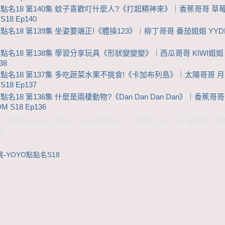
點點名18 第140集 蚊子喜歡叮什麼人?《打起精神來》｜香蕉哥哥 草
S18 Ep140
點名18 第139集 坐姿要端正!《體操123》｜柳丁哥哥 番茄姐姐 YYDD
點點名18 第138集 學習分享玩具《形狀變變變》｜西瓜哥哥 KIWI姐姐 
38
點點名18 第137集 多吃蔬菜水果不挑食!《卡加布列島》｜太陽哥哥 
S18 Ep137
點名18 第136集 什麼是兩棲動物?《Dan Dan Dan Dan》｜香蕉哥
M S18 Ep136
YO點點名18 線上看tv在17wtv 兒童節目,YOYO點點名第十八季 重播影片 
家族
-YOYO點點名S18