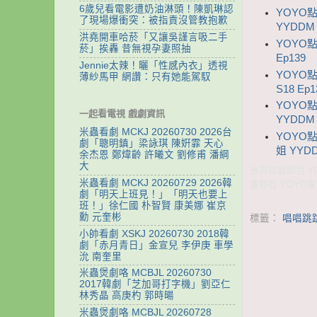
6歲兒看電影遭奶油淋頭！陳凱琳認
YOYO
了現場爆衝突：被指責沒管教抱歉
YYDDM 
洪堯開車哈菸「又讓吳謹言吸二手
YOYO點
菸」挨轟 昔無視孕妻照抽
Ep139
Jennie太辣！曬「性感內衣」透視
YOYO
薄紗馬甲 網讚：只有她能駕馭
S18 Ep1
YOYO
一起看電視 戲劇資訊
YYDDM 
米蟲看劇 MCKJ 20260730 2026台
YOYO點
劇「聰明鎮」梁詠琪 陳姸霏 天心
姐 YYDD
余杰恩 鄭煒齡 許曦文 劉修甫 潘綱
大
台灣綜藝節目 YO
米蟲看劇 MCKJ 20260729 2026韓
童節目 YOYO
劇「明天上班見！」「明天也要上
班！」徐仁國 朴智賢 康美娜 崔京
勳 元奎彬
標籤：
唱唱跳跳
小帥看劇 XSKJ 20260730 2018韓
劇「赤月青日」金宣兒 李伊庚 車學
沇 南奎里
米蟲煲劇咯 MCBJL 20260730
2017韓劇「芝加哥打字機」劉亞仁
林秀晶 高庚杓 郭時暘
米蟲煲劇咯 MCBJL 20260728