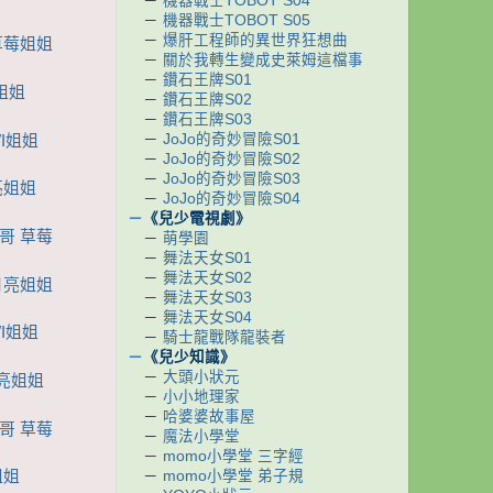
－
機器戰士TOBOT S04
－
機器戰士TOBOT S05
－
爆肝工程師的異世界狂想曲
草莓姐姐
－
關於我轉生變成史萊姆這檔事
－
鑽石王牌S01
亮姐姐
－
鑽石王牌S02
－
鑽石王牌S03
－
JoJo的奇妙冒險S01
I姐姐
－
JoJo的奇妙冒險S02
－
JoJo的奇妙冒險S03
亮姐姐
－
JoJo的奇妙冒險S04
－
《兒少電視劇》
哥哥 草莓
－
萌學園
－
舞法天女S01
－
舞法天女S02
月亮姐姐
－
舞法天女S03
－
舞法天女S04
I姐姐
－
騎士龍戰隊龍裝者
－
《兒少知識》
－
大頭小狀元
月亮姐姐
－
小小地理家
－
哈婆婆故事屋
哥 草莓
－
魔法小學堂
－
momo小學堂 三字經
－
momo小學堂 弟子規
姐姐