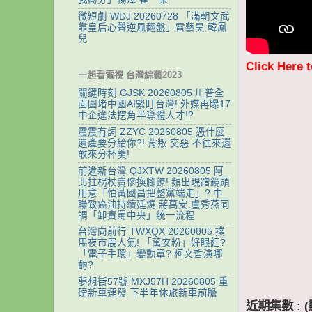
微短劇 WDJ 20260728 「滿朝文武
靠皇后心聲逆風翻盤」雷藝昊 韓鳳
兒
Click Here 
一起看電視 台灣綜藝2023
關鍵時刻 GJSK 20260805 川普全
面圍堵中國AI緊盯台灣! 外媒再曝17
中企違法挖角半導體人才!?
震震有詞 ZZYC 20260805 憑什麼
遺產要分給你?! 背叛 交惡 不往來還
敢來分杯羹!
前進新台灣 QJXTW 20260805 阿
北拄枴杖賣慘換腳鐐! 頻出現蹭鏡頭
用意「怕黃國昌把整黨端走」? 中
聯致癌油持續延燒 蔣萬安.盧秀燕同
調「卸責罵中央」統一流程
台灣向前行 TWXQX 20260805 撲
馬夜市展人氣! 「萬安粉」好眼紅?
「電子手環」變勳章? 柯文哲演哪
齣?
夢想街57號 MXJ57H 20260805 重
磅新車連發 下半年休旅新車前瞻
近期集數 :