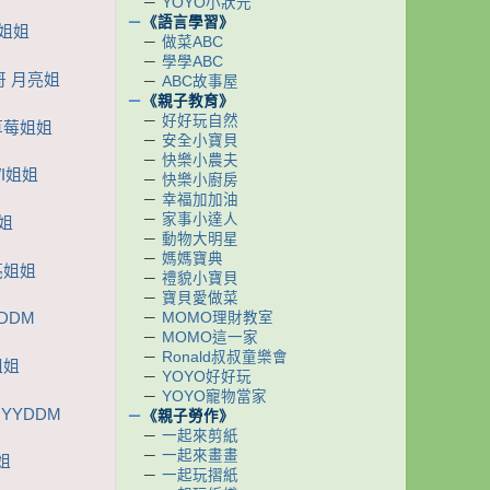
－
YOYO小狀元
－
《語言學習》
I姐姐
－
做菜ABC
－
學學ABC
哥 月亮姐
－
ABC故事屋
－
《親子教育》
－
好好玩自然
草莓姐姐
－
安全小寶貝
－
快樂小農夫
I姐姐
－
快樂小廚房
－
幸福加加油
－
家事小達人
姐
－
動物大明星
－
媽媽寶典
亮姐姐
－
禮貌小寶貝
－
寶貝愛做菜
－
MOMO理財教室
DDM
－
MOMO這一家
－
Ronald叔叔童樂會
姐姐
－
YOYO好好玩
－
YOYO寵物當家
YYDDM
－
《親子勞作》
－
一起來剪紙
－
一起來畫畫
姐
－
一起玩摺紙