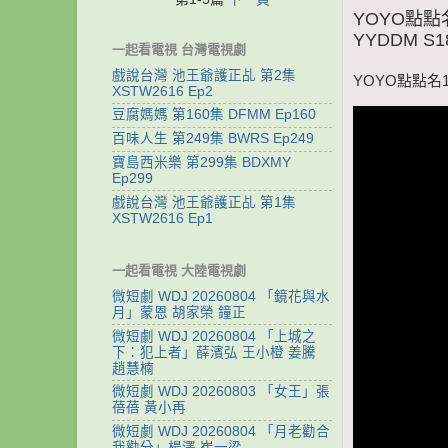
YOYO點點
YYDDM S1
一起看電視 台灣電視劇
戲說台灣 池王爺護正乩 第2集
YOYO點點名1
XSTW2616 Ep2
豆腐媽媽 第160集 DFMM Ep160
百味人生 第249集 BWRS Ep249
寶島西米樂 第299集 BDXMY
Ep299
戲說台灣 池王爺護正乩 第1集
XSTW2616 Ep1
一起看電視 大陸電視劇
微短劇 WDJ 20260804 「鏡花與水
月」蒙恩 胡家榮 鐘正
微短劇 WDJ 20260804 「上城之
下：犯上者」薛濱弘 王小橙 姜騰
趙慧楠
微短劇 WDJ 20260803 「女王」張
蓓蓓 黃小再
微短劇 WDJ 20260804 「月老勸合
我勸分」楊澤 崔一梁