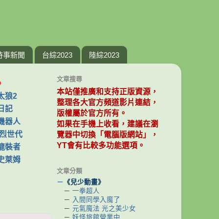
時事新聞
台綜2023
陸綜2023
文章搜尋
》
本站僅推廣和支持正版資源，
太狼2
整理各大官方頻道影片連結，
日記
版權屬於官方所有。
機器人
如果在手機上收看，建議在瀏
爆烈世代
覽器中切換「電腦版網站」，
YT會有比較多功能選項。
龍裝者
史萊姆
文章分類
－
《兒少動畫》
－
一拳超人
－
入間同學入魔了
－
元氣魔法 光之美少女
－
妖怪旅館營業中