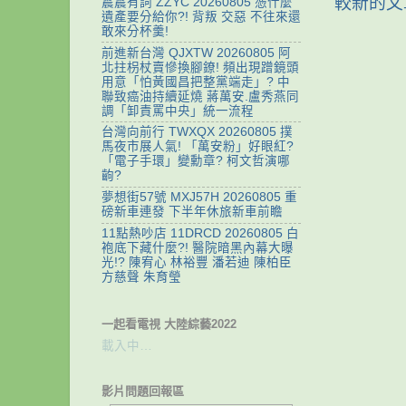
較新的文
震震有詞 ZZYC 20260805 憑什麼
遺產要分給你?! 背叛 交惡 不往來還
敢來分杯羹!
前進新台灣 QJXTW 20260805 阿
北拄枴杖賣慘換腳鐐! 頻出現蹭鏡頭
用意「怕黃國昌把整黨端走」? 中
聯致癌油持續延燒 蔣萬安.盧秀燕同
調「卸責罵中央」統一流程
台灣向前行 TWXQX 20260805 撲
馬夜市展人氣! 「萬安粉」好眼紅?
「電子手環」變勳章? 柯文哲演哪
齣?
夢想街57號 MXJ57H 20260805 重
磅新車連發 下半年休旅新車前瞻
11點熱吵店 11DRCD 20260805 白
袍底下藏什麼?! 醫院暗黑內幕大曝
光!? 陳宥心 林裕豐 潘若迪 陳柏臣
方慈聲 朱育瑩
一起看電視 大陸綜藝2022
載入中…
影片問題回報區