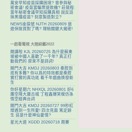
萬安早知疫苗採購困境? 曾參與秘
密會議! 疫苗當騙票提款機? 莊競程:
當年秘密會議早知採購真相 說反話
抹黑擋疫苗? 刻意製造對立?
NEWS金探號 NJTH 20260809 旅
遊保險買對了嗎? 理賠關鍵大揭密!
一起看電視 大陸綜藝2022
開講啦 KJL 20260725 為什麼蘇東
坡被中國人喜歡了一千年? 真正打
動我們的 原來不是詩詞!
開門大吉 KMDJ 20260803 秦腔到
底有多難? 你以爲的特效都是秦腔
實打實的真功底 看千年戲曲焕發新
生
你好星期六 NHXQL 20260801 好6
團空降大庸古城 丁程鑫爆笑模仿孫
悟空經典台詞
開門大吉 KMDJ 20260727 99秒紅
燈遇到一生所愛! 四次見面 篤定餘
生 這是什麼神仙愛情?
星光大道 XGDD 20260718 周賽