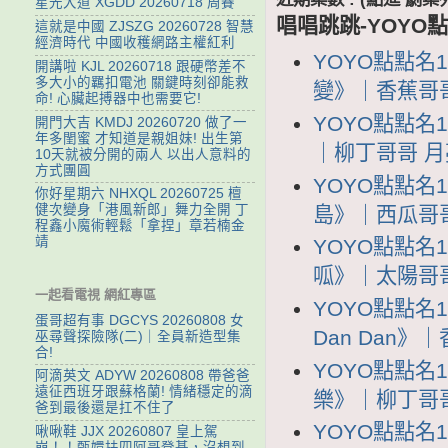
星光大道 XGDD 20260718 周賽
唱唱跳跳-YOYO點
這就是中國 ZJSZG 20260728 智慧
經濟時代 中國收穫網路主權紅利
YOYO點點名
開講啦 KJL 20260718 跟硬幣差不
多大小的羈扣電池 關鍵時刻卻能救
變》｜香蕉哥哥 
命! 心臟起搏器中也需要它!
YOYO點點名1
開門大吉 KMDJ 20260720 做了一
年多閨蜜 才知道是親姐妹! 出生第
｜柳丁哥哥 月亮姐
10天就被分開的兩人 以出人意料的
方式團圓
YOYO點點名
你好星期六 NHXQL 20260725 檀
健次變身「港風新郎」舞力全開 丁
島》｜西瓜哥哥 K
程鑫小魔術輕鬆「拿捏」章若楠金
靖
YOYO點點名
呱》｜太陽哥哥 
一起看電視 網紅專區
YOYO點點名1
蛋哥超有事 DGCYS 20260808 女
Dan Dan》｜
巫尋聲探險隊(二)｜全員新造型集
合!
YOYO點點名
阿滴英文 ADYW 20260808 帶爸爸
遠征西班牙跟蘇格蘭! 情緒穩定的滴
樂》｜柳丁哥哥 
爸到最後還是扛不住了
YOYO點點名
啾啾鞋 JJX 20260807 皇上駕
崩！！甄嬛扶四阿哥登基，沒想到