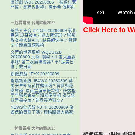
微短劇 WDJ 20260805 「被逐出家
門後，她商界封神」陳夢希 傅邦奇
一起看電視 台灣綜藝2023
Click Here to W
綜藝大集合 ZYDJH 20260809 彰化
鹿港 瓜哥被宜芳抓去撞氣球!? 啦啦
隊女神大跳A.P.T.結果超失控!? 籃籃
栗子體驗飆速輪椅
文茜的世界周報 WQDSJZB
20260809 天啊! 關稅人川普又重返
地球! 第二次廣場協議? 不! 是美日
聯手救日圓
飢餓遊戲 JEYX 20260809
驚爆新聞線 JBXWX 20260809 蔣
萬安早知疫苗採購困境? 曾參與秘
密會議! 疫苗當騙票提款機? 莊競程:
當年秘密會議早知採購真相 說反話
抹黑擋疫苗? 刻意製造對立?
NEWS金探號 NJTH 20260809 旅
遊保險買對了嗎? 理賠關鍵大揭密!
一起看電視 大陸綜藝2023
近期集數 : (點進 