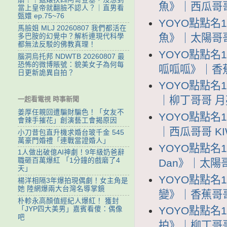
魚》｜西瓜哥哥 K
當上皇帝就翻臉不認人？｜直男看
甄嬛 ep.75~76
YOYO點點名
馬臉姐 MLJ 20260807 我們都活在
魚》｜太陽哥哥 
多巴胺的幻覺中？解析連現代科學
都無法反駁的佛教真理！
YOYO點點名
腦洞烏托邦 NDWTB 20260807 最
恐怖的微博賬號：貌美女子為何每
呱呱呱》｜香蕉哥
日更新詭異自拍？
YOYO點點名
｜柳丁哥哥 月亮姐
一起看電視 時事新聞
姜厚任親回遭騙財騙色！「女友不
YOYO點點名
會辣手摧花」創演藝工會揭原因
｜西瓜哥哥 KIW
小刀昔包直升機求婚台玻千金 545
萬豪門婚禮「連戰當證婚人」
YOYO點點名1
1人做出破億AI神劇！9年級奶爸辭
職砸百萬爆紅 「1分鐘的戲磨了4
Dan》｜太陽哥哥
天」
YOYO點點名
楊洋相隔3年爆拍現偶劇！女主角是
她 陸網爆兩大台灣名導掌鏡
變》｜香蕉哥哥 
朴軫永高顏值經紀人爆紅！ 獲封
YOYO點點名
「JYP四大美男」嘉賓看傻：偶像
吧
拍》｜柳丁哥哥 K