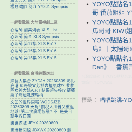
YOYO點點名1
櫻野3加1 簡介 YY3J1 Synopsis
哥 番茄姐姐 YY
YOYO點點名
一起看電視 大陸電視劇二區
瓜哥哥 KIWI姐
心理師 劇集列表 XLS List
心理師 簡介 XLS Synopsis
YOYO點點名
心理師 第17集 XLS Ep17
島》｜太陽哥哥 
心理師 第16集 XLS Ep16
YOYO點點名1
心理師 第15集 XLS Ep15
Dan》｜香蕉哥哥
一起看電視 台灣綜藝2022
台灣綜藝節目 YOYO點點名18
綜藝大集合 ZYDJH 20260809 彰化
童節目 YOYO家族
鹿港 瓜哥被宜芳抓去撞氣球!? 啦啦
隊女神大跳A.P.T.結果超失控!? 籃籃
栗子體驗飆速輪椅
標籤：
唱唱跳跳-YO
文茜的世界周報 WQDSJZB
20260809 天啊! 關稅人川普又重返
地球! 第二次廣場協議? 不! 是美日
聯手救日圓
飢餓遊戲 JEYX 20260809
驚爆新聞線 JBXWX 20260809 蔣