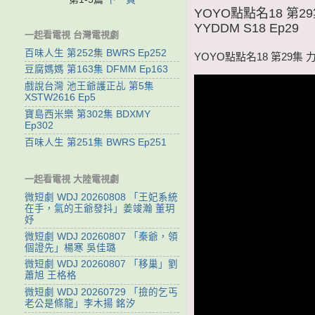
YOYO點點名18 第
YYDDM S18 Ep29
一起看電視 台灣電視劇
百味人生 第252集 BWRS Ep252
YOYO點點名18 第29集 
豆腐媽媽 第163集 DFMM Ep163
戲說台灣 池王爺護正乩 第5集
XSTW2616 Ep5
寶島西米樂 第302集 BDXMY
Ep302
百味人生 第251集 BWRS Ep251
一起看電視 大陸電視劇
微短劇 WDJ 20260808 「王妃系統
在手，氣的王爺發抖」姜竣瀚 董玥
妤
微短劇 WDJ 20260807 「秦爺，領
個證先」楊寒 吳佳璐
微短劇 WDJ 20260807 「移巢」劉
蕭旭 王格格
微短劇 WDJ 20260729 「撿的乞丐
老公是條龍」李木揚 銘汐