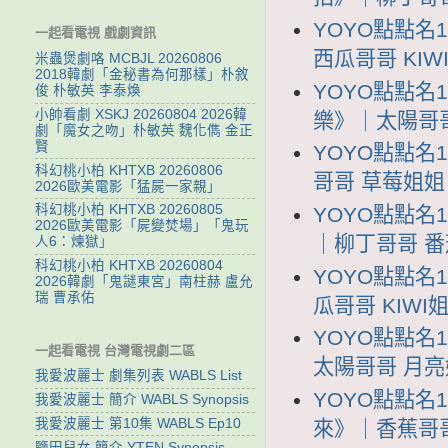
YOYO點點名
一起看電視 戲劇資訊
西瓜哥哥 KIWI
米蟲煲劇咯 MCBJL 20260806
2018韓劇「金秘書為何那樣」朴敘
YOYO點點名
俊 朴敏英 李泰煥
小帥看劇 XSKJ 20260804 2026韓
樂》｜太陽哥哥 
劇「魔女之吻」朴敏英 魏化儁 金正
賢
YOYO點點名
科幻桃小柏 KHTXB 20260806
哥哥 草莓姐姐 Y
2026歐美電影「猛屍一家親」
科幻桃小柏 KHTXB 20260805
YOYO點點名
2026歐美電影「屍變焚場」「鬼玩
｜柳丁哥哥 番茄姐
人6：煉獄」
科幻桃小柏 KHTXB 20260804
YOYO點點名
2026韓劇「鬼謎東宮」南柱赫 盧允
瑞 曹承佑
瓜哥哥 KIWI姐
YOYO點點名
一起看電視 台灣電視劇二區
太陽哥哥 月亮姐姐
我愛波麗士 劇集列表 WABLS List
YOYO點點名
我愛波麗士 簡介 WABLS Synopsis
我愛波麗士 第10集 WABLS Ep10
來》｜香蕉哥哥 
鹽田兒女 簡介 YTEN Synopsis