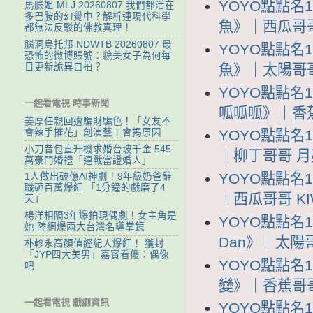
YOYO點點名
馬臉姐 MLJ 20260807 我們都活在
多巴胺的幻覺中？解析連現代科學
魚》｜西瓜哥哥 K
都無法反駁的佛教真理！
腦洞烏托邦 NDWTB 20260807 最
YOYO點點名
恐怖的微博賬號：貌美女子為何每
日更新詭異自拍？
魚》｜太陽哥哥 
YOYO點點名
一起看電視 時事新聞
呱呱呱》｜香蕉哥
姜厚任親回遭騙財騙色！「女友不
會辣手摧花」創演藝工會揭原因
YOYO點點名
小刀昔包直升機求婚台玻千金 545
｜柳丁哥哥 月亮姐
萬豪門婚禮「連戰當證婚人」
YOYO點點名
1人做出破億AI神劇！9年級奶爸辭
職砸百萬爆紅 「1分鐘的戲磨了4
｜西瓜哥哥 KIW
天」
楊洋相隔3年爆拍現偶劇！女主角是
YOYO點點名1
她 陸網爆兩大台灣名導掌鏡
Dan》｜太陽哥哥
朴軫永高顏值經紀人爆紅！ 獲封
「JYP四大美男」嘉賓看傻：偶像
YOYO點點名
吧
變》｜香蕉哥哥 
一起看電視 戲劇資訊
YOYO點點名