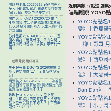
開講啦 KJL 20260718 跟硬幣差不
近期集數 : (點進 
多大小的羈扣電池 關鍵時刻卻能救
唱唱跳跳-YOYO點
命! 心臟起搏器中也需要它!
開門大吉 KMDJ 20260720 做了一
YOYO點點名
年多閨蜜 才知道是親姐妹! 出生第
10天就被分開的兩人 以出人意料的
變》｜香蕉哥哥 
方式團圓
YOYO點點名1
你好星期六 NHXQL 20260725 檀
健次變身「港風新郎」舞力全開 丁
｜柳丁哥哥 月亮姐
程鑫小魔術輕鬆「拿捏」章若楠金
靖
YOYO點點名
島》｜西瓜哥哥 K
一起看電視 網紅專區
YOYO點點名
蛋哥超有事 DGCYS 20260808 女
巫尋聲探險隊(二)｜全員新造型集
呱》｜太陽哥哥 
合!
阿滴英文 ADYW 20260808 帶爸爸
YOYO點點名1
遠征西班牙跟蘇格蘭! 情緒穩定的滴
Dan Dan》｜
爸到最後還是扛不住了
啾啾鞋 JJX 20260807 皇上駕
YOYO點點名
崩！！甄嬛扶四阿哥登基，沒想到
當上皇帝就翻臉不認人？｜直男看
樂》｜柳丁哥哥 
甄嬛 ep.75~76