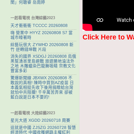
閨」何聰睿 岳雨婷
一起看電視 台灣綜藝2023
天才衝衝衝 TCCCC 20260808
嗨 營業中 HYYZ 20260808 S7 當
Click Here to W
城市睡著時
綜藝玩很大 ZYWHD 20260808 新
竹 逆轉錢坤戰 片段
消失的國界 XSDGJ 20260808 烏俄
黑幫湧峇里島避戰 旅遊勝地淪法外
之地 木雕蠟染巴龍舞吸睛 宗教文化
豐富多彩
驚爆新聞線 JBXWX 20260808 不
敢說的真相! 陳時中買到AZ疫苗 日
本義氣相挺先收下後用捐贈給台灣
就怕中共阻攔! 千辛萬苦弄來 卻被
藍白說是日本不要的!
一起看電視 大陸綜藝2023
星光大道 XGDD 20260718 周賽
這就是中國 ZJSZG 20260728 智慧
經濟時代 中國收穫網路主權紅利