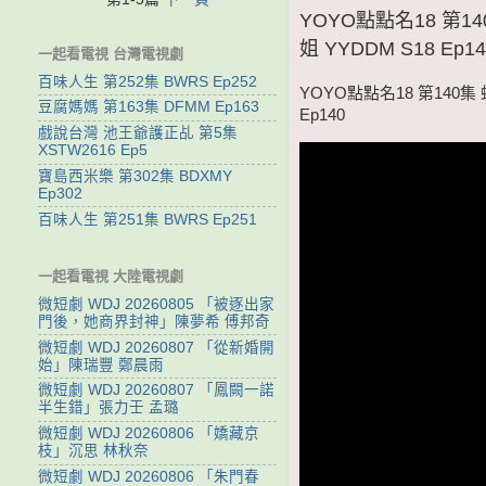
YOYO點點名18 第
姐 YYDDM S18 Ep14
一起看電視 台灣電視劇
百味人生 第252集 BWRS Ep252
YOYO點點名18 第140
豆腐媽媽 第163集 DFMM Ep163
Ep140
戲說台灣 池王爺護正乩 第5集
XSTW2616 Ep5
寶島西米樂 第302集 BDXMY
Ep302
百味人生 第251集 BWRS Ep251
一起看電視 大陸電視劇
微短劇 WDJ 20260805 「被逐出家
門後，她商界封神」陳夢希 傅邦奇
微短劇 WDJ 20260807 「從新婚開
始」陳瑞豐 鄭晨雨
微短劇 WDJ 20260807 「鳳闕一諾
半生錯」張力壬 孟璐
微短劇 WDJ 20260806 「嬌藏京
枝」沉思 林秋奈
微短劇 WDJ 20260806 「朱門春