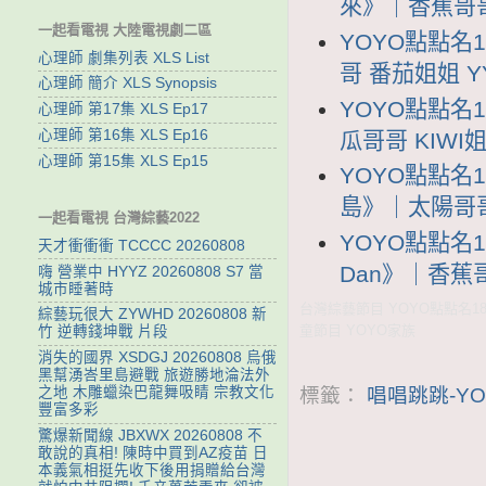
來》｜香蕉哥哥 
一起看電視 大陸電視劇二區
YOYO點點名1
心理師 劇集列表 XLS List
哥 番茄姐姐 YY
心理師 簡介 XLS Synopsis
YOYO點點名
心理師 第17集 XLS Ep17
心理師 第16集 XLS Ep16
瓜哥哥 KIWI姐
心理師 第15集 XLS Ep15
YOYO點點名
島》｜太陽哥哥 
一起看電視 台灣綜藝2022
YOYO點點名1
天才衝衝衝 TCCCC 20260808
Dan》｜香蕉哥哥
嗨 營業中 HYYZ 20260808 S7 當
城市睡著時
台灣綜藝節目 YOYO點點名18
綜藝玩很大 ZYWHD 20260808 新
童節目 YOYO家族
竹 逆轉錢坤戰 片段
消失的國界 XSDGJ 20260808 烏俄
黑幫湧峇里島避戰 旅遊勝地淪法外
之地 木雕蠟染巴龍舞吸睛 宗教文化
標籤：
唱唱跳跳-YO
豐富多彩
驚爆新聞線 JBXWX 20260808 不
敢說的真相! 陳時中買到AZ疫苗 日
本義氣相挺先收下後用捐贈給台灣