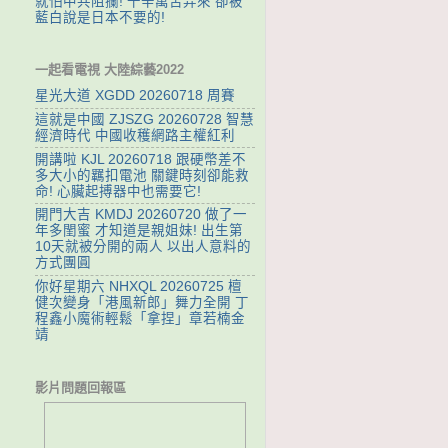
就怕中共阻攔! 千辛萬苦弄來 卻被
藍白說是日本不要的!
一起看電視 大陸綜藝2022
星光大道 XGDD 20260718 周賽
這就是中國 ZJSZG 20260728 智慧
經濟時代 中國收穫網路主權紅利
開講啦 KJL 20260718 跟硬幣差不
多大小的羈扣電池 關鍵時刻卻能救
命! 心臟起搏器中也需要它!
開門大吉 KMDJ 20260720 做了一
年多閨蜜 才知道是親姐妹! 出生第
10天就被分開的兩人 以出人意料的
方式團圓
你好星期六 NHXQL 20260725 檀
健次變身「港風新郎」舞力全開 丁
程鑫小魔術輕鬆「拿捏」章若楠金
靖
影片問題回報區