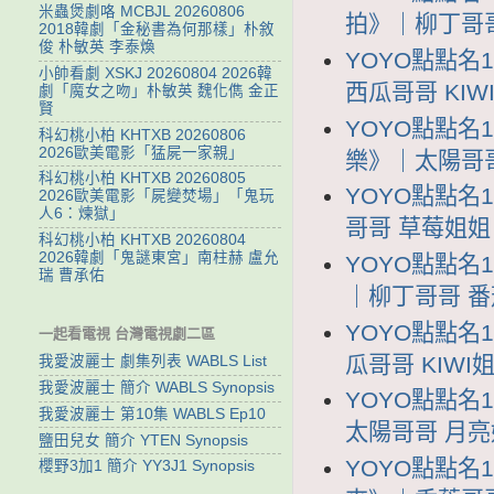
米蟲煲劇咯 MCBJL 20260806
拍》｜柳丁哥哥 K
2018韓劇「金秘書為何那樣」朴敘
俊 朴敏英 李泰煥
YOYO點點名
小帥看劇 XSKJ 20260804 2026韓
西瓜哥哥 KIWI
劇「魔女之吻」朴敏英 魏化儁 金正
賢
YOYO點點名
科幻桃小柏 KHTXB 20260806
2026歐美電影「猛屍一家親」
樂》｜太陽哥哥 
科幻桃小柏 KHTXB 20260805
YOYO點點名
2026歐美電影「屍變焚場」「鬼玩
人6：煉獄」
哥哥 草莓姐姐 Y
科幻桃小柏 KHTXB 20260804
2026韓劇「鬼謎東宮」南柱赫 盧允
YOYO點點名
瑞 曹承佑
｜柳丁哥哥 番茄姐
YOYO點點名
一起看電視 台灣電視劇二區
瓜哥哥 KIWI姐
我愛波麗士 劇集列表 WABLS List
我愛波麗士 簡介 WABLS Synopsis
YOYO點點名
我愛波麗士 第10集 WABLS Ep10
太陽哥哥 月亮姐姐
鹽田兒女 簡介 YTEN Synopsis
YOYO點點名
櫻野3加1 簡介 YY3J1 Synopsis