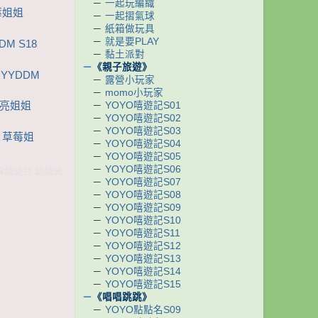
－
一起玩編織
莓姐姐
－
一起摺氣球
－
紙箱做玩具
－
就是要PLAY
M S18
－
黏土派對
－
《親子旅遊》
YYDDM
－
露營小玩家
－
momo小玩家
－
YOYO嘻遊記S01
月亮姐姐
－
YOYO嘻遊記S02
－
YOYO嘻遊記S03
哥 草莓姐
－
YOYO嘻遊記S04
－
YOYO嘻遊記S05
－
YOYO嘻遊記S06
東森幼幼台 幼幼兒
－
YOYO嘻遊記S07
－
YOYO嘻遊記S08
－
YOYO嘻遊記S09
－
YOYO嘻遊記S10
－
YOYO嘻遊記S11
－
YOYO嘻遊記S12
－
YOYO嘻遊記S13
－
YOYO嘻遊記S14
－
YOYO嘻遊記S15
－
《唱唱跳跳》
－
YOYO點點名S09