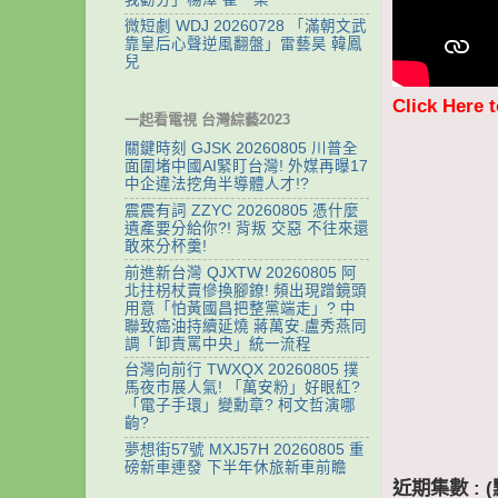
微短劇 WDJ 20260728 「滿朝文武
靠皇后心聲逆風翻盤」雷藝昊 韓鳳
兒
Click Here 
一起看電視 台灣綜藝2023
關鍵時刻 GJSK 20260805 川普全
面圍堵中國AI緊盯台灣! 外媒再曝17
中企違法挖角半導體人才!?
震震有詞 ZZYC 20260805 憑什麼
遺產要分給你?! 背叛 交惡 不往來還
敢來分杯羹!
前進新台灣 QJXTW 20260805 阿
北拄枴杖賣慘換腳鐐! 頻出現蹭鏡頭
用意「怕黃國昌把整黨端走」? 中
聯致癌油持續延燒 蔣萬安.盧秀燕同
調「卸責罵中央」統一流程
台灣向前行 TWXQX 20260805 撲
馬夜市展人氣! 「萬安粉」好眼紅?
「電子手環」變勳章? 柯文哲演哪
齣?
夢想街57號 MXJ57H 20260805 重
磅新車連發 下半年休旅新車前瞻
近期集數 :