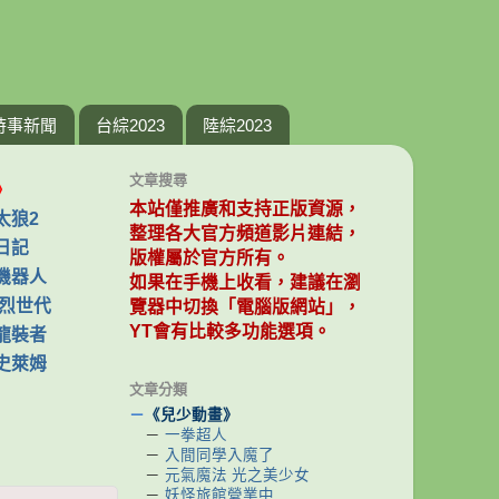
時事新聞
台綜2023
陸綜2023
文章搜尋
》
本站僅推廣和支持正版資源，
太狼2
整理各大官方頻道影片連結，
日記
版權屬於官方所有。
機器人
如果在手機上收看，建議在瀏
爆烈世代
覽器中切換「電腦版網站」，
YT會有比較多功能選項。
龍裝者
史萊姆
文章分類
－
《兒少動畫》
－
一拳超人
－
入間同學入魔了
－
元氣魔法 光之美少女
－
妖怪旅館營業中