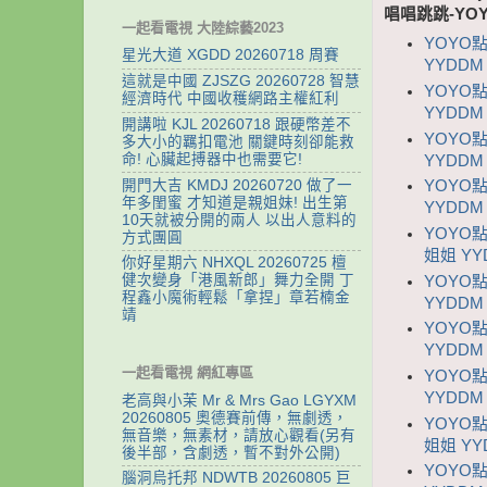
唱唱跳跳-YO
一起看電視 大陸綜藝2023
YOYO
星光大道 XGDD 20260718 周賽
YYDDM 
這就是中國 ZJSZG 20260728 智慧
YOYO點
經濟時代 中國收穫網路主權紅利
YYDDM 
開講啦 KJL 20260718 跟硬幣差不
YOYO
多大小的羈扣電池 關鍵時刻卻能救
命! 心臟起搏器中也需要它!
YYDDM 
開門大吉 KMDJ 20260720 做了一
YOYO
年多閨蜜 才知道是親姐妹! 出生第
YYDDM 
10天就被分開的兩人 以出人意料的
YOYO點
方式團圓
姐姐 YYD
你好星期六 NHXQL 20260725 檀
健次變身「港風新郎」舞力全開 丁
YOYO
程鑫小魔術輕鬆「拿捏」章若楠金
YYDDM 
靖
YOYO
YYDDM 
一起看電視 網紅專區
YOYO
YYDDM 
老高與小茉 Mr & Mrs Gao LGYXM
20260805 奧德賽前傳，無劇透，
YOYO
無音樂，無素材，請放心觀看(另有
姐姐 YYD
後半部，含劇透，暫不對外公開)
YOYO
腦洞烏托邦 NDWTB 20260805 巨