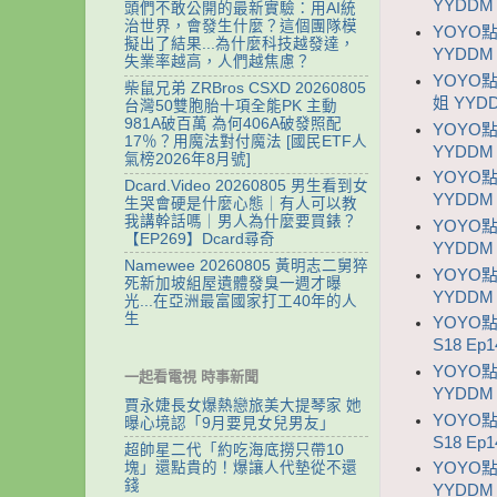
YYDDM 
頭們不敢公開的最新實驗：用AI統
治世界，會發生什麼？這個團隊模
YOYO
擬出了結果...為什麼科技越發達，
YYDDM 
失業率越高，人們越焦慮？
YOYO點
柴鼠兄弟 ZRBros CSXD 20260805
姐 YYDD
台灣50雙胞胎十項全能PK 主動
981A破百萬 為何406A破發照配
YOYO
17％？用魔法對付魔法 [國民ETF人
YYDDM 
氣榜2026年8月號]
YOYO
Dcard.Video 20260805 男生看到女
YYDDM 
生哭會硬是什麼心態｜有人可以教
我講幹話嗎｜男人為什麼要買錶？
YOYO
【EP269】Dcard尋奇
YYDDM 
Namewee 20260805 黃明志二舅猝
YOYO
死新加坡組屋遺體發臭一週才曝
YYDDM 
光...在亞洲最富國家打工40年的人
生
YOYO
S18 Ep1
YOYO
一起看電視 時事新聞
YYDDM 
賈永婕長女爆熱戀旅美大提琴家 她
YOYO
曝心境認「9月要見女兒男友」
S18 Ep1
超帥星二代「約吃海底撈只帶10
塊」還點貴的！爆讓人代墊從不還
YOYO
錢
YYDDM 