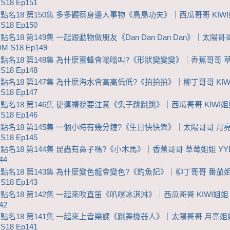
S18 Ep151
點點名18 第150集 多多觀察身邊人事物《鳥鳥功夫》｜西瓜哥哥 KIW
S18 Ep150
點名18 第149集 一起跟動物做朋友《Dan Dan Dan Dan》｜太陽哥
M S18 Ep149
點點名18 第148集 為什麼蜜蜂會嗡嗡叫?《形狀變變變》｜香蕉哥哥 
S18 Ep148
點點名18 第147集 為什麼海水會高高低低?《拍拍拍》｜柳丁哥哥 KIW
S18 Ep147
點點名18 第146集 捷運禮貌要注意《兔子跳跳跳》｜西瓜哥哥 KIWI姐
S18 Ep146
點點名18 第145集 一個小時有幾分鐘?《生日快快樂》｜太陽哥哥 月
S18 Ep145
點點名18 第144集 昆蟲有鼻子嗎?《小木馬》｜香蕉哥哥 草莓姐姐 YY
44
點點名18 第143集 為什麼變色龍會變色?《釣魚記》｜柳丁哥哥 番茄
S18 Ep143
點點名18 第142集 一起來吹直笛《叭噗冰淇淋》｜西瓜哥哥 KIWI姐姐 
42
點點名18 第141集 一起來上音樂課《跳舞機器人》｜太陽哥哥 月亮姐
S18 Ep141