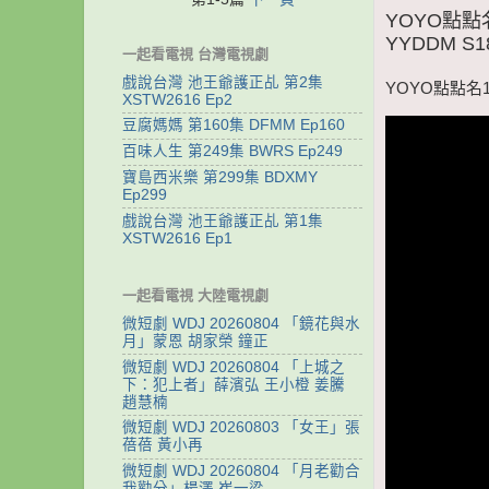
YOYO點點
YYDDM S1
一起看電視 台灣電視劇
戲說台灣 池王爺護正乩 第2集
YOYO點點名1
XSTW2616 Ep2
豆腐媽媽 第160集 DFMM Ep160
百味人生 第249集 BWRS Ep249
寶島西米樂 第299集 BDXMY
Ep299
戲說台灣 池王爺護正乩 第1集
XSTW2616 Ep1
一起看電視 大陸電視劇
微短劇 WDJ 20260804 「鏡花與水
月」蒙恩 胡家榮 鐘正
微短劇 WDJ 20260804 「上城之
下：犯上者」薛濱弘 王小橙 姜騰
趙慧楠
微短劇 WDJ 20260803 「女王」張
蓓蓓 黃小再
微短劇 WDJ 20260804 「月老勸合
我勸分」楊澤 崔一梁