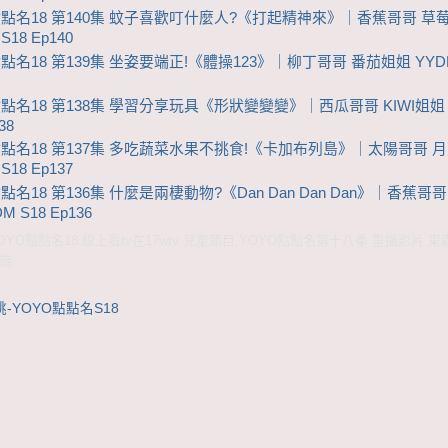
點點名18 第140集 蚊子喜歡叮什麼人?《打起精神來》｜香蕉哥哥 草
S18 Ep140
點名18 第139集 坐姿要端正!《體操123》｜柳丁哥哥 番茄姐姐 YYDD
點點名18 第138集 學習分享玩具《形狀變變變》｜西瓜哥哥 KIWI姐姐 
38
點點名18 第137集 多吃蔬菜水果不挑食!《卡加布列島》｜太陽哥哥 
S18 Ep137
點名18 第136集 什麼是兩棲動物?《Dan Dan Dan Dan》｜香蕉哥
M S18 Ep136
YO點點名18 線上看tv在17wtv 兒童節目,YOYO點點名第十八季 重播影片 
家族
-YOYO點點名S18