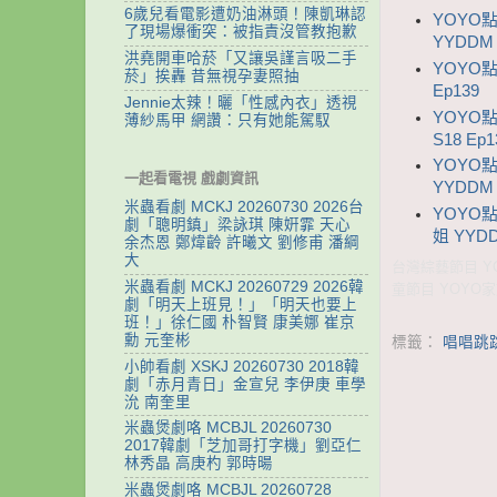
6歲兒看電影遭奶油淋頭！陳凱琳認
YOYO
了現場爆衝突：被指責沒管教抱歉
YYDDM 
洪堯開車哈菸「又讓吳謹言吸二手
YOYO點
菸」挨轟 昔無視孕妻照抽
Ep139
Jennie太辣！曬「性感內衣」透視
YOYO
薄紗馬甲 網讚：只有她能駕馭
S18 Ep1
YOYO
一起看電視 戲劇資訊
YYDDM 
米蟲看劇 MCKJ 20260730 2026台
YOYO點
劇「聰明鎮」梁詠琪 陳姸霏 天心
姐 YYDD
余杰恩 鄭煒齡 許曦文 劉修甫 潘綱
大
台灣綜藝節目 YO
米蟲看劇 MCKJ 20260729 2026韓
童節目 YOYO
劇「明天上班見！」「明天也要上
班！」徐仁國 朴智賢 康美娜 崔京
勳 元奎彬
標籤：
唱唱跳跳
小帥看劇 XSKJ 20260730 2018韓
劇「赤月青日」金宣兒 李伊庚 車學
沇 南奎里
米蟲煲劇咯 MCBJL 20260730
2017韓劇「芝加哥打字機」劉亞仁
林秀晶 高庚杓 郭時暘
米蟲煲劇咯 MCBJL 20260728