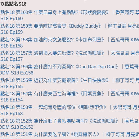
YO點點名S18
點點名18 第160集 什麼昆蟲身上有點點?《形狀變變變》｜香蕉哥哥 
S18 Ep160
點名18 第159集 要隨時提高警覺《Buddy Buddy》｜柳丁哥哥 月
S18 Ep159
點點名18 第158集 加油的英文怎麼說?《卡加布列島》｜西瓜哥哥 KIW
S18 Ep158
點點名18 第157集 遇到壞人要怎麼做?《洗澡呱呱呱》｜太陽哥哥 月
S18 Ep157
點名18 第156集 為什麼打不到蒼蠅?《Dan Dan Dan Dan》｜香蕉
DM S18 Ep156
點點名18 第155集 近視為什麼要戴眼鏡?《生日快快樂》｜柳丁哥哥 
S18 Ep155
點點名18 第154集 有什麼東西在海洋裡?《阿媽買魚》｜西瓜哥哥 KIW
S18 Ep154
點點名18 第153集 一起認識身體的部位《嘟咪熱帶魚》｜太陽哥哥 
S18 Ep153
點點名18 第152集 為什麼肚子會咕嚕咕嚕叫?《洗澡呱呱呱》｜香蕉哥
DM S18 Ep152
點點名18 第151集 為什麼要吃早餐?《跳舞機器人》｜柳丁哥哥 月亮