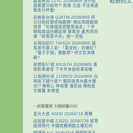
較新的文
震震有詞 ZZYC 20260805 憑什麼
遺產要分給你?! 背叛 交惡 不往來還
敢來分杯羹!
前進新台灣 QJXTW 20260805 阿
北拄枴杖賣慘換腳鐐! 頻出現蹭鏡頭
用意「怕黃國昌把整黨端走」? 中
聯致癌油持續延燒 蔣萬安.盧秀燕同
調「卸責罵中央」統一流程
台灣向前行 TWXQX 20260805 撲
馬夜市展人氣! 「萬安粉」好眼紅?
「電子手環」變勳章? 柯文哲演哪
齣?
夢想街57號 MXJ57H 20260805 重
磅新車連發 下半年休旅新車前瞻
11點熱吵店 11DRCD 20260805 白
袍底下藏什麼?! 醫院暗黑內幕大曝
光!? 陳宥心 林裕豐 潘若迪 陳柏臣
方慈聲 朱育瑩
一起看電視 大陸綜藝2022
星光大道 XGDD 20260718 周賽
這就是中國 ZJSZG 20260728 智慧
經濟時代 中國收穫網路主權紅利
開講啦 KJL 20260718 跟硬幣差不