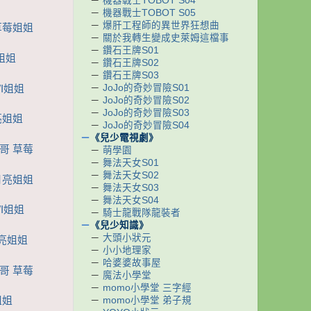
－
機器戰士TOBOT S04
－
機器戰士TOBOT S05
－
爆肝工程師的異世界狂想曲
草莓姐姐
－
關於我轉生變成史萊姆這檔事
－
鑽石王牌S01
亮姐姐
－
鑽石王牌S02
－
鑽石王牌S03
－
JoJo的奇妙冒險S01
I姐姐
－
JoJo的奇妙冒險S02
－
JoJo的奇妙冒險S03
亮姐姐
－
JoJo的奇妙冒險S04
－
《兒少電視劇》
哥哥 草莓
－
萌學園
－
舞法天女S01
－
舞法天女S02
月亮姐姐
－
舞法天女S03
－
舞法天女S04
I姐姐
－
騎士龍戰隊龍裝者
－
《兒少知識》
－
大頭小狀元
月亮姐姐
－
小小地理家
－
哈婆婆故事屋
哥 草莓
－
魔法小學堂
－
momo小學堂 三字經
－
momo小學堂 弟子規
姐姐