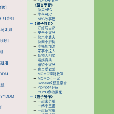
－
YOYO小狀元
－
《語言學習》
I姐姐
－
做菜ABC
－
學學ABC
哥 月亮姐
－
ABC故事屋
－
《親子教育》
－
好好玩自然
草莓姐姐
－
安全小寶貝
－
快樂小農夫
I姐姐
－
快樂小廚房
－
幸福加加油
－
家事小達人
姐
－
動物大明星
－
媽媽寶典
亮姐姐
－
禮貌小寶貝
－
寶貝愛做菜
－
MOMO理財教室
DDM
－
MOMO這一家
－
Ronald叔叔童樂會
姐姐
－
YOYO好好玩
－
YOYO寵物當家
YYDDM
－
《親子勞作》
－
一起來剪紙
－
一起來畫畫
姐
－
一起玩摺紙