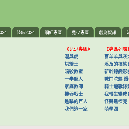
024
陸綜2024
網紅專區
兒少專區
戲劇資訊
《兒少專區》
《專區列表
潮與虎
喜羊羊與灰
烘焙王
潘及的搞笑
暗殺教室
新幹線變形
一拳超人
戰鬥陀螺 
家庭教師
騎士龍戰隊
機器戰士
我轉生變成
進擊的巨人
怪醫黑傑克
我們這一家
萌學園