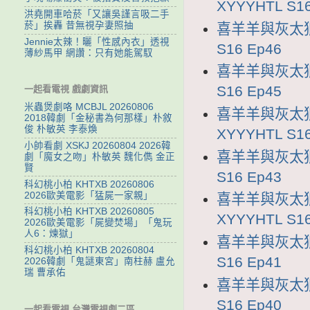
XYYYHTL S16
洪堯開車哈菸「又讓吳謹言吸二手
菸」挨轟 昔無視孕妻照抽
喜羊羊與灰太狼1
Jennie太辣！曬「性感內衣」透視
S16 Ep46
薄紗馬甲 網讚：只有她能駕馭
喜羊羊與灰太狼1
S16 Ep45
一起看電視 戲劇資訊
米蟲煲劇咯 MCBJL 20260806
喜羊羊與灰太狼
2018韓劇「金秘書為何那樣」朴敘
俊 朴敏英 李泰煥
XYYYHTL S16
小帥看劇 XSKJ 20260804 2026韓
喜羊羊與灰太狼1
劇「魔女之吻」朴敏英 魏化儁 金正
賢
S16 Ep43
科幻桃小柏 KHTXB 20260806
2026歐美電影「猛屍一家親」
喜羊羊與灰太狼
科幻桃小柏 KHTXB 20260805
XYYYHTL S16
2026歐美電影「屍變焚場」「鬼玩
人6：煉獄」
喜羊羊與灰太狼1
科幻桃小柏 KHTXB 20260804
S16 Ep41
2026韓劇「鬼謎東宮」南柱赫 盧允
瑞 曹承佑
喜羊羊與灰太狼1
S16 Ep40
一起看電視 台灣電視劇二區