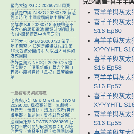
兒少動畫-喜羊羊與
星光大道 XGDD 20260718 周賽
喜羊羊與灰太狼1
這就是中國 ZJSZG 20260728 智慧
經濟時代 中國收穫網路主權紅利
喜羊羊與灰太狼1
開講啦 KJL 20260718 跟硬幣差不
S16 Ep60
多大小的羈扣電池 關鍵時刻卻能救
命! 心臟起搏器中也需要它!
喜羊羊與灰太狼
開門大吉 KMDJ 20260720 做了一
年多閨蜜 才知道是親姐妹! 出生第
XYYYHTL S16
10天就被分開的兩人 以出人意料的
方式團圓
喜羊羊與灰太狼1
你好星期六 NHXQL 20260725 檀
S16 Ep58
健次變身「港風新郎」舞力全開 丁
程鑫小魔術輕鬆「拿捏」章若楠金
喜羊羊與灰太狼1
靖
S16 Ep57
一起看電視 網紅專區
喜羊羊與灰太狼
老高與小茉 Mr & Mrs Gao LGYXM
XYYYHTL S16
20260805 奧德賽前傳，無劇透，
無音樂，無素材，請放心觀看(另有
喜羊羊與灰太狼1
後半部，含劇透，暫不對外公開)
S16 Ep55
腦洞烏托邦 NDWTB 20260805 巨
頭們不敢公開的最新實驗：用AI統
喜羊羊與灰太狼1
治世界，會發生什麼？這個團隊模