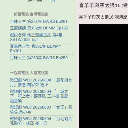
喜羊羊與灰太狼16 深海歷
一起看電視 台灣電視劇
喜羊羊與灰太狼16 深海歷險記
百味人生 第251集 BWRS Ep251
豆腐媽媽 第162集 DFMM Ep162
戲說台灣 池王爺護正乩 第4集
XSTW2616 Ep4
寶島西米樂 第301集 BDXMY
Ep301
百味人生 第250集 BWRS Ep250
一起看電視 大陸電視劇
微短劇 WDJ 20260804 「鏡花與水
月」蒙恩 胡家榮 鐘正
微短劇 WDJ 20260804 「上城之
下：犯上者」薛濱弘 王小橙 姜騰
趙慧楠
微短劇 WDJ 20260803 「女王」張
蓓蓓 黃小再
微短劇 WDJ 20260804 「月老勸合
我勸分」楊澤 崔一梁