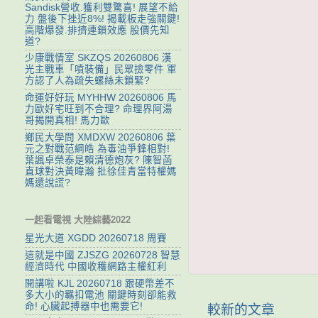
Sandisk營收.獲利雙驚喜! 展望不給
力 盤後下挫近8%! 揭載板走強關鍵!
高階爆發.排擠連鎖效應 股價先知
道?
少康戰情室 SKZQS 20260806 漢
光主戰車「噴裝備」民眾撿零件 軍
方認了人為疏失螺絲未鎖緊?
命運好好玩 MYHHW 20260806 馬
力歐好宅旺到不合理? 命理界阿湯
哥揭開真相! 馬力歐
鄉民大學問 XMDXW 20260806 葉
元之對戰范綱皓 為毒油爭鋒相對!
葉諷卓榮泰是賴清德炮灰? 陳智菡
直球對決黃暐瀚 批徐佳青當特權媽
媽還說謊?
一起看電視 大陸綜藝2022
星光大道 XGDD 20260718 周賽
這就是中國 ZJSZG 20260728 智慧
經濟時代 中國收穫網路主權紅利
開講啦 KJL 20260718 跟硬幣差不
多大小的羈扣電池 關鍵時刻卻能救
命! 心臟起搏器中也需要它!
較新的文章