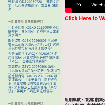
微短劇 WDJ 20260728 「滿朝文武
靠皇后心聲逆風翻盤」雷藝昊 韓鳳
兒
Click Here to W
一起看電視 台灣綜藝2023
小姐不熙娣 XJBXD 20260806 不熙
娣神算一條街開張! 老師神預言讓來
賓崩潰?!
關鍵時刻 GJSK 20260806 黑寡婦
獵夫上前線大賺死人財! 八月詛咒恐
重現蘇聯垮台時刻普丁剉咧等!
台灣向前行 TWXQX 20260806 名
店遭出征! 蔣萬安冷眼旁觀? 質詢問
「阿公」 白委素質就這樣?
震震有詞 ZZYC 20260806 婚姻也
可以借名登記? 愛竟然是一場騙局?!
前進新台灣 QJXTW 20260806 賴
清德轟台中「食安破口」開戰盧秀
燕! 蔣萬安喊倒閣害盧秀燕恐遭清
算? 蔣粉暴走出征饒河名店「東發
號」! 蔣萬安已讀亂回達新境界?
近期集數 : (點進 
一起看電視 大陸綜藝2023