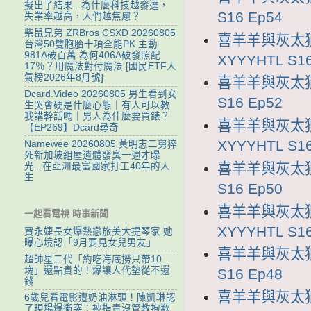
擬出了結果...為什麼科技越發達，
S16 Ep54
失業率越高，人們越焦慮？
柴鼠兄弟 ZRBros CSXD 20260805
喜羊羊與灰太狼
台灣50雙胞胎十項全能PK 主動
981A破百萬 為何406A破發照配
XYYYHTL S16
17％？用魔法對付魔法 [國民ETF人
氣榜2026年8月號]
喜羊羊與灰太狼1
Dcard.Video 20260805 男生看到女
S16 Ep52
生哭會硬是什麼心態｜有人可以教
我講幹話嗎｜男人為什麼要買錶？
喜羊羊與灰太狼
【EP269】Dcard尋奇
XYYYHTL S16
Namewee 20260805 黃明志二舅猝
死新加坡組屋遺體發臭一週才曝
喜羊羊與灰太狼1
光...在亞洲最富國家打工40年的人
生
S16 Ep50
喜羊羊與灰太狼
一起看電視 時事新聞
XYYYHTL S16
賈永婕長女爆熱戀旅美大提琴家 她
曝心境認「9月要見女兒男友」
喜羊羊與灰太狼1
超帥星二代「約吃海底撈只帶10
塊」還點貴的！爆讓人代墊從不還
S16 Ep48
錢
喜羊羊與灰太狼
6歲兒看電影遭奶油淋頭！陳凱琳認
了現場爆衝突：被指責沒管教抱歉