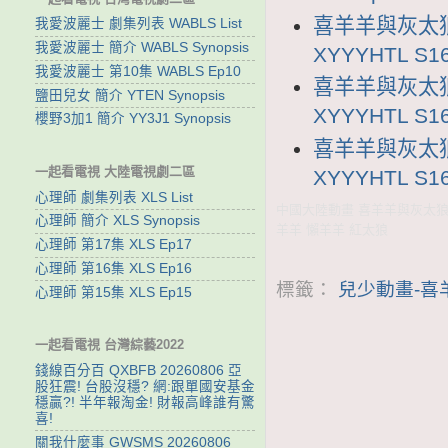
喜羊羊與灰太狼
我愛波麗士 劇集列表 WABLS List
我愛波麗士 簡介 WABLS Synopsis
XYYYHTL S16
我愛波麗士 第10集 WABLS Ep10
喜羊羊與灰太狼
鹽田兒女 簡介 YTEN Synopsis
XYYYHTL S16
櫻野3加1 簡介 YY3J1 Synopsis
喜羊羊與灰太狼
一起看電視 大陸電視劇二區
XYYYHTL S16
心理師 劇集列表 XLS List
中國大陸動畫 喜羊羊與灰太狼1
心理師 簡介 XLS Synopsis
羊羊 懶羊羊 紅太狼
心理師 第17集 XLS Ep17
心理師 第16集 XLS Ep16
標籤：
兒少動畫-喜
心理師 第15集 XLS Ep15
一起看電視 台灣綜藝2022
錢線百分百 QXBFB 20260806 亞
股狂震! 台股沒穩? 網:跟單國安基金
穩贏?! 半年報淘金! 財報高峰誰有驚
喜!
關我什麼事 GWSMS 20260806