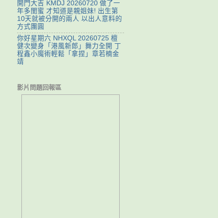
開門大吉 KMDJ 20260720 做了一
年多閨蜜 才知道是親姐妹! 出生第
10天就被分開的兩人 以出人意料的
方式團圓
你好星期六 NHXQL 20260725 檀
健次變身「港風新郎」舞力全開 丁
程鑫小魔術輕鬆「拿捏」章若楠金
靖
影片問題回報區