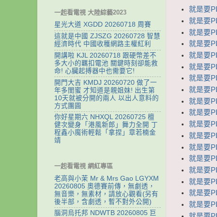
就是要PL
一起看電視 大陸綜藝2023
就是要PL
星光大道 XGDD 20260718 周賽
就是要PL
這就是中國 ZJSZG 20260728 智慧
就是要PL
經濟時代 中國收穫網路主權紅利
就是要PL
開講啦 KJL 20260718 跟硬幣差不
多大小的羈扣電池 關鍵時刻卻能救
就是要PL
命! 心臟起搏器中也需要它!
就是要PL
開門大吉 KMDJ 20260720 做了一
就是要PL
年多閨蜜 才知道是親姐妹! 出生第
10天就被分開的兩人 以出人意料的
就是要PL
方式團圓
就是要PL
你好星期六 NHXQL 20260725 檀
就是要PL
健次變身「港風新郎」舞力全開 丁
程鑫小魔術輕鬆「拿捏」章若楠金
就是要PL
靖
就是要PL
就是要PL
一起看電視 網紅專區
就是要PL
老高與小茉 Mr & Mrs Gao LGYXM
就是要PL
20260805 奧德賽前傳，無劇透，
就是要PL
無音樂，無素材，請放心觀看(另有
後半部，含劇透，暫不對外公開)
就是要PL
腦洞烏托邦 NDWTB 20260805 巨
就是要PL