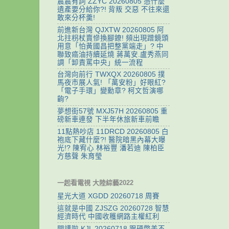
震震有詞 ZZYC 20260805 憑什麼
遺產要分給你?! 背叛 交惡 不往來還
敢來分杯羹!
前進新台灣 QJXTW 20260805 阿
北拄枴杖賣慘換腳鐐! 頻出現蹭鏡頭
用意「怕黃國昌把整黨端走」? 中
聯致癌油持續延燒 蔣萬安.盧秀燕同
調「卸責罵中央」統一流程
台灣向前行 TWXQX 20260805 撲
馬夜市展人氣! 「萬安粉」好眼紅?
「電子手環」變勳章? 柯文哲演哪
齣?
夢想街57號 MXJ57H 20260805 重
磅新車連發 下半年休旅新車前瞻
11點熱吵店 11DRCD 20260805 白
袍底下藏什麼?! 醫院暗黑內幕大曝
光!? 陳宥心 林裕豐 潘若迪 陳柏臣
方慈聲 朱育瑩
一起看電視 大陸綜藝2022
星光大道 XGDD 20260718 周賽
這就是中國 ZJSZG 20260728 智慧
經濟時代 中國收穫網路主權紅利
開講啦 KJL 20260718 跟硬幣差不