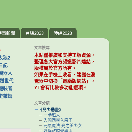
時事新聞
台綜2023
陸綜2023
文章搜尋
》
本站僅推廣和支持正版資源，
太狼2
整理各大官方頻道影片連結，
日記
版權屬於官方所有。
機器人
如果在手機上收看，建議在瀏
爆烈世代
覽器中切換「電腦版網站」，
YT會有比較多功能選項。
龍裝者
史萊姆
文章分類
－
《兒少動畫》
－
一拳超人
－
入間同學入魔了
－
元氣魔法 光之美少女
－
妖怪旅館營業中