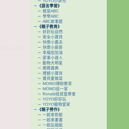
－
YOYO小狀元
－
《語言學習》
－
做菜ABC
－
學學ABC
－
ABC故事屋
－
《親子教育》
－
好好玩自然
－
安全小寶貝
－
快樂小農夫
－
快樂小廚房
森幼幼台 左左右右
－
幸福加加油
－
家事小達人
－
動物大明星
－
媽媽寶典
－
禮貌小寶貝
－
寶貝愛做菜
－
MOMO理財教室
－
MOMO這一家
－
Ronald叔叔童樂會
－
YOYO好好玩
－
YOYO寵物當家
－
《親子勞作》
－
一起來剪紙
－
一起來畫畫
－
一起玩摺紙