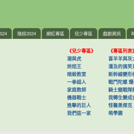
024
陸綜2024
網紅專區
兒少專區
戲劇資訊
《兒少專區》
《專區列表
潮與虎
喜羊羊與灰
烘焙王
潘及的搞笑
暗殺教室
新幹線變形
一拳超人
戰鬥陀螺 
家庭教師
騎士龍戰隊
機器戰士
我轉生變成
進擊的巨人
怪醫黑傑克
我們這一家
萌學園