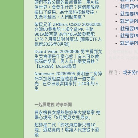
頭們不敢公開的最新實驗：用AI統
就是要PL
治世界，會發生什麼？這個團隊模
擬出了結果...為什麼科技越發達，
就是要PL
失業率越高，人們越焦慮？
就是要PL
柴鼠兄弟 ZRBros CSXD 20260805
就是要PL
台灣50雙胞胎十項全能PK 主動
981A破百萬 為何406A破發照配
就是要PL
17％？用魔法對付魔法 [國民ETF人
就是要PL
氣榜2026年8月號]
Dcard.Video 20260805 男生看到女
台灣綜藝節目 就是
生哭會硬是什麼心態｜有人可以教
香蕉哥哥 月亮姐姐
我講幹話嗎｜男人為什麼要買錶？
【EP269】Dcard尋奇
標籤：
親子勞作
Namewee 20260805 黃明志二舅猝
死新加坡組屋遺體發臭一週才曝
光...在亞洲最富國家打工40年的人
生
一起看電視 時事新聞
賈永婕長女爆熱戀旅美大提琴家 她
曝心境認「9月要見女兒男友」
超帥星二代「約吃海底撈只帶10
塊」還點貴的！爆讓人代墊從不還
錢