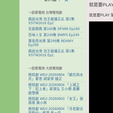
就是要PLAY
一起看電視 台灣電視劇
就是要PLAY 
戲說台灣 池王爺護正乩 第2集
XSTW2616 Ep2
豆腐媽媽 第160集 DFMM Ep160
百味人生 第249集 BWRS Ep249
寶島西米樂 第299集 BDXMY
Ep299
戲說台灣 池王爺護正乩 第1集
XSTW2616 Ep1
一起看電視 大陸電視劇
微短劇 WDJ 20260804 「鏡花與水
月」蒙恩 胡家榮 鐘正
微短劇 WDJ 20260804 「上城之
下：犯上者」薛濱弘 王小橙 姜騰
趙慧楠
微短劇 WDJ 20260803 「女王」張
蓓蓓 黃小再
微短劇 WDJ 20260804 「月老勸合
我勸分」楊澤 崔一梁