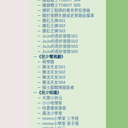
－
機器戰士TOBOT S04
－
機器戰士TOBOT S05
－
爆肝工程師的異世界狂想曲
－
關於我轉生變成史萊姆這檔事
－
鑽石王牌S01
－
鑽石王牌S02
－
鑽石王牌S03
－
JoJo的奇妙冒險S01
－
JoJo的奇妙冒險S02
－
JoJo的奇妙冒險S03
－
JoJo的奇妙冒險S04
－
《兒少電視劇》
－
萌學園
－
舞法天女S01
－
舞法天女S02
－
舞法天女S03
－
舞法天女S04
－
騎士龍戰隊龍裝者
－
《兒少知識》
－
大頭小狀元
－
小小地理家
－
哈婆婆故事屋
－
魔法小學堂
－
momo小學堂 三字經
－
momo小學堂 弟子規