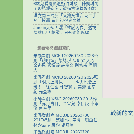
6歲兒看電影遭奶油淋頭！陳凱琳認
了現場爆衝突：被指責沒管教抱歉
洪堯開車哈菸「又讓吳謹言吸二手
菸」挨轟 昔無視孕妻照抽
Jennie太辣！曬「性感內衣」透視
薄紗馬甲 網讚：只有她能駕馭
一起看電視 戲劇資訊
米蟲看劇 MCKJ 20260730 2026台
劇「聰明鎮」梁詠琪 陳姸霏 天心
余杰恩 鄭煒齡 許曦文 劉修甫 潘綱
大
米蟲看劇 MCKJ 20260729 2026韓
劇「明天上班見！」「明天也要上
班！」徐仁國 朴智賢 康美娜 崔京
勳 元奎彬
小帥看劇 XSKJ 20260730 2018韓
劇「赤月青日」金宣兒 李伊庚 車學
沇 南奎里
較新的文
米蟲煲劇咯 MCBJL 20260730
2017韓劇「芝加哥打字機」劉亞仁
林秀晶 高庚杓 郭時暘
米蟲煲劇咯 MCBJL 20260728