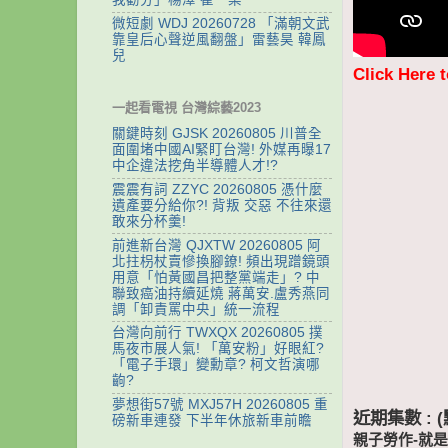
微短劇 WDJ 20260728 「滿朝文武
靠皇后心聲逆風翻盤」雷藝昊 韓鳳
兒
Click Here 
一起看電視 台灣綜藝2023
關鍵時刻 GJSK 20260805 川普全
面圍堵中國AI緊盯台灣! 外媒再曝17
中企違法挖角半導體人才!?
震震有詞 ZZYC 20260805 憑什麼
遺產要分給你?! 背叛 交惡 不往來還
敢來分杯羹!
前進新台灣 QJXTW 20260805 阿
北拄枴杖賣慘換腳鐐! 頻出現蹭鏡頭
用意「怕黃國昌把整黨端走」? 中
聯致癌油持續延燒 蔣萬安.盧秀燕同
調「卸責罵中央」統一流程
台灣向前行 TWXQX 20260805 撲
馬夜市展人氣! 「萬安粉」好眼紅?
「電子手環」變勳章? 柯文哲演哪
齣?
夢想街57號 MXJ57H 20260805 重
近期集數 :
磅新車連發 下半年休旅新車前瞻
親子勞作-就是