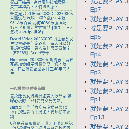
就是要PLAY 
擬出了結果...為什麼科技越發達，
失業率越高，人們越焦慮？
Ep7
柴鼠兄弟 ZRBros CSXD 20260805
就是要PLAY 3
台灣50雙胞胎十項全能PK 主動
981A破百萬 為何406A破發照配
就是要PLAY 
17％？用魔法對付魔法 [國民ETF人
氣榜2026年8月號]
Ep5
Dcard.Video 20260805 男生看到女
生哭會硬是什麼心態｜有人可以教
就是要PLAY 
我講幹話嗎｜男人為什麼要買錶？
【EP269】Dcard尋奇
Ep4
Namewee 20260805 黃明志二舅猝
就是要PLAY 
死新加坡組屋遺體發臭一週才曝
光...在亞洲最富國家打工40年的人
Ep3
生
就是要PLAY 3
一起看電視 時事新聞
就是要PLAY 
賈永婕長女爆熱戀旅美大提琴家 她
Ep1
曝心境認「9月要見女兒男友」
超帥星二代「約吃海底撈只帶10
就是要PLAY 2
塊」還點貴的！爆讓人代墊從不還
Ep13
錢
6歲兒看電影遭奶油淋頭！陳凱琳認
就是要PLAY 2
了現場爆衝突：被指責沒管教抱歉