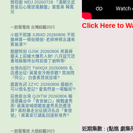
微短劇 WDJ 20260728 「滿朝文武
靠皇后心聲逆風翻盤」雷藝昊 韓鳳
兒
Click Here to W
一起看電視 台灣綜藝2023
小姐不熙娣 XJBXD 20260806 不熙
娣神算一條街開張! 老師神預言讓來
賓崩潰?!
關鍵時刻 GJSK 20260806 黑寡婦
獵夫上前線大賺死人財! 八月詛咒恐
重現蘇聯垮台時刻普丁剉咧等!
台灣向前行 TWXQX 20260806 名
店遭出征! 蔣萬安冷眼旁觀? 質詢問
「阿公」 白委素質就這樣?
震震有詞 ZZYC 20260806 婚姻也
可以借名登記? 愛竟然是一場騙局?!
前進新台灣 QJXTW 20260806 賴
清德轟台中「食安破口」開戰盧秀
燕! 蔣萬安喊倒閣害盧秀燕恐遭清
算? 蔣粉暴走出征饒河名店「東發
號」! 蔣萬安已讀亂回達新境界?
近期集數 : (點進 
一起看電視 大陸綜藝2023