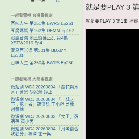
就是要PLAY 3 
一起看電視 台灣電視劇
就是要PLAY 3 第1集 迷你
百味人生 第251集 BWRS Ep251
豆腐媽媽 第162集 DFMM Ep162
戲說台灣 池王爺護正乩 第4集
XSTW2616 Ep4
寶島西米樂 第301集 BDXMY
Ep301
百味人生 第250集 BWRS Ep250
一起看電視 大陸電視劇
微短劇 WDJ 20260804 「鏡花與水
月」蒙恩 胡家榮 鐘正
微短劇 WDJ 20260804 「上城之
下：犯上者」薛濱弘 王小橙 姜騰
趙慧楠
微短劇 WDJ 20260803 「女王」張
蓓蓓 黃小再
微短劇 WDJ 20260804 「月老勸合
我勸分」楊澤 崔一梁