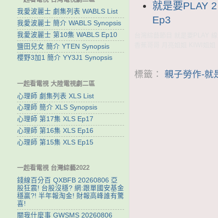
就是要PLAY 
我愛波麗士 劇集列表 WABLS List
Ep3
我愛波麗士 簡介 WABLS Synopsis
我愛波麗士 第10集 WABLS Ep10
台灣綜藝節目 就是要PLAY 線上
香蕉哥哥 月亮姐姐 KIWI姐姐 
鹽田兒女 簡介 YTEN Synopsis
櫻野3加1 簡介 YY3J1 Synopsis
標籤：
親子勞作-就是
一起看電視 大陸電視劇二區
心理師 劇集列表 XLS List
心理師 簡介 XLS Synopsis
心理師 第17集 XLS Ep17
心理師 第16集 XLS Ep16
心理師 第15集 XLS Ep15
一起看電視 台灣綜藝2022
錢線百分百 QXBFB 20260806 亞
股狂震! 台股沒穩? 網:跟單國安基金
穩贏?! 半年報淘金! 財報高峰誰有驚
喜!
關我什麼事 GWSMS 20260806