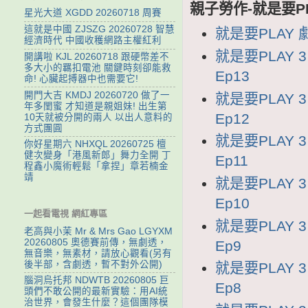
親子勞作-就是要P
星光大道 XGDD 20260718 周賽
這就是中國 ZJSZG 20260728 智慧
就是要PLAY 劇
經濟時代 中國收穫網路主權紅利
就是要PLAY 
開講啦 KJL 20260718 跟硬幣差不
多大小的羈扣電池 關鍵時刻卻能救
Ep13
命! 心臟起搏器中也需要它!
開門大吉 KMDJ 20260720 做了一
就是要PLAY 3
年多閨蜜 才知道是親姐妹! 出生第
Ep12
10天就被分開的兩人 以出人意料的
方式團圓
就是要PLAY 3
你好星期六 NHXQL 20260725 檀
健次變身「港風新郎」舞力全開 丁
Ep11
程鑫小魔術輕鬆「拿捏」章若楠金
靖
就是要PLAY 3
Ep10
一起看電視 網紅專區
就是要PLAY 
老高與小茉 Mr & Mrs Gao LGYXM
20260805 奧德賽前傳，無劇透，
Ep9
無音樂，無素材，請放心觀看(另有
後半部，含劇透，暫不對外公開)
就是要PLAY 
腦洞烏托邦 NDWTB 20260805 巨
Ep8
頭們不敢公開的最新實驗：用AI統
治世界，會發生什麼？這個團隊模