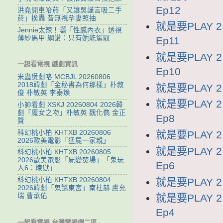
Ep12
洪堯開車哈菸「又讓吳謹言吸二手
菸」挨轟 昔無視孕妻照抽
就是要PLAY 2
Jennie太辣！曬「性感內衣」透視
薄紗馬甲 網讚：只有她能駕馭
Ep11
就是要PLAY 2
一起看電視 戲劇資訊
Ep10
米蟲煲劇咯 MCBJL 20260806
2018韓劇「金秘書為何那樣」朴敘
就是要PLAY 2
俊 朴敏英 李泰煥
就是要PLAY 
小帥看劇 XSKJ 20260804 2026韓
劇「魔女之吻」朴敏英 魏化儁 金正
Ep8
賢
科幻桃小柏 KHTXB 20260806
就是要PLAY 2
2026歐美電影「猛屍一家親」
就是要PLAY 
科幻桃小柏 KHTXB 20260805
2026歐美電影「屍變焚場」「鬼玩
Ep6
人6：煉獄」
就是要PLAY 2
科幻桃小柏 KHTXB 20260804
2026韓劇「鬼謎東宮」南柱赫 盧允
瑞 曹承佑
就是要PLAY 
Ep4
一起看電視 台灣電視劇二區