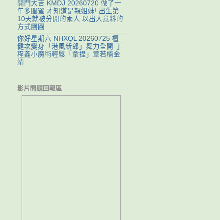
開門大吉 KMDJ 20260720 做了一
年多閨蜜 才知道是親姐妹! 出生第
10天就被分開的兩人 以出人意料的
方式團圓
你好星期六 NHXQL 20260725 檀
健次變身「港風新郎」舞力全開 丁
程鑫小魔術輕鬆「拿捏」章若楠金
靖
影片問題回報區