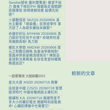
Sandisk營收.獲利雙驚喜! 展望不給
力 盤後下挫近8%! 揭載板走強關鍵!
高階爆發.排擠連鎖效應 股價先知
道?
少康戰情室 SKZQS 20260806 漢
光主戰車「噴裝備」民眾撿零件 軍
方認了人為疏失螺絲未鎖緊?
命運好好玩 MYHHW 20260806 馬
力歐好宅旺到不合理? 命理界阿湯
哥揭開真相! 馬力歐
鄉民大學問 XMDXW 20260806 葉
元之對戰范綱皓 為毒油爭鋒相對!
葉諷卓榮泰是賴清德炮灰? 陳智菡
直球對決黃暐瀚 批徐佳青當特權媽
媽還說謊?
較新的文章
一起看電視 大陸綜藝2022
星光大道 XGDD 20260718 周賽
這就是中國 ZJSZG 20260728 智慧
經濟時代 中國收穫網路主權紅利
開講啦 KJL 20260718 跟硬幣差不
多大小的羈扣電池 關鍵時刻卻能救
命! 心臟起搏器中也需要它!