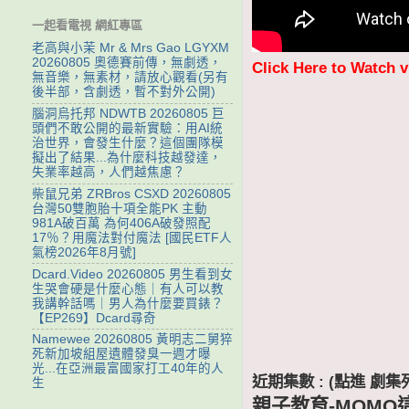
一起看電視 網紅專區
老高與小茉 Mr & Mrs Gao LGYXM
20260805 奧德賽前傳，無劇透，
Click Here to Watch 
無音樂，無素材，請放心觀看(另有
後半部，含劇透，暫不對外公開)
腦洞烏托邦 NDWTB 20260805 巨
頭們不敢公開的最新實驗：用AI統
治世界，會發生什麼？這個團隊模
擬出了結果...為什麼科技越發達，
失業率越高，人們越焦慮？
柴鼠兄弟 ZRBros CSXD 20260805
台灣50雙胞胎十項全能PK 主動
981A破百萬 為何406A破發照配
17％？用魔法對付魔法 [國民ETF人
氣榜2026年8月號]
Dcard.Video 20260805 男生看到女
生哭會硬是什麼心態｜有人可以教
我講幹話嗎｜男人為什麼要買錶？
【EP269】Dcard尋奇
Namewee 20260805 黃明志二舅猝
死新加坡組屋遺體發臭一週才曝
光...在亞洲最富國家打工40年的人
近期集數 : (點進 
生
親子教育-MOMO