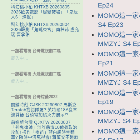
Ep24
科幻桃小柏 KHTXB 20260805
2026歐美電影「屍變焚場」「鬼玩
MOMO這一家4
人6：煉獄」
S4 Ep23
科幻桃小柏 KHTXB 20260804
2026韓劇「鬼謎東宮」南柱赫 盧允
MOMO這一家
瑞 曹承佑
MMZYJ S4 E
一起看電視 台灣電視劇二區
MOMO這一家4
載入中…
Ep21
MOMO這一家
一起看電視 大陸電視劇二區
MMZYJ S4 E
載入中…
MOMO這一家4
一起看電視 台灣綜藝2022
Ep19
關鍵時刻 GJSK 20260807 馬斯克
Terafab找錯隊友? 英特爾18A良率
MOMO這一家
遭質疑 台積電加碼火力展示!?
MMZYJ S4 E
前進新台灣 QJXTW 20260807
「神鬼律師」涉詐慈濟10億掀政治
MOMO這一家4
攻防! 操作「疫苗」藍白超時空翻
車? 陳時中沉冤得雪! 蔣萬安不道歉