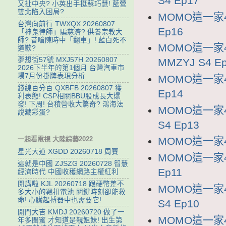
S4 Ep17
又扯中央? 小英出手挺蘇巧慧! 藍營
雙北陷入困局?
MOMO這一家4
台灣向前行 TWXQX 20260807
Ep16
「神鬼律師」騙慈濟? 供養宗教大
師? 昔嗆陳時中「翻車」! 藍白死不
MOMO這一家
道歉?
夢想街57號 MXJ57H 20260807
MMZYJ S4 E
2026下半年的第1個月 台灣汽車市
場7月份掛牌表現分析
MOMO這一家4
錢線百分百 QXBFB 20260807 獲
Ep14
利表態! CSP相關BBU股成長大爆
發! 下周! 台積營收大驚奇? 鴻海法
MOMO這一家4
說藏彩蛋?
S4 Ep13
一起看電視 大陸綜藝2022
MOMO這一家4 
星光大道 XGDD 20260718 周賽
MOMO這一家4
這就是中國 ZJSZG 20260728 智慧
Ep11
經濟時代 中國收穫網路主權紅利
開講啦 KJL 20260718 跟硬幣差不
MOMO這一家4
多大小的羈扣電池 關鍵時刻卻能救
命! 心臟起搏器中也需要它!
S4 Ep10
開門大吉 KMDJ 20260720 做了一
MOMO這一家4
年多閨蜜 才知道是親姐妹! 出生第