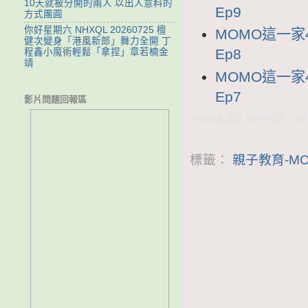
10天就被分開的兩人 以出人意料的
Ep9
方式團圓
你好星期六 NHXQL 20260725 檀
MOMO這一家4
健次變身「港風新郎」舞力全開 丁
Ep8
程鑫小魔術輕鬆「拿捏」章若楠金
靖
MOMO這一家4
Ep7
影片問題回報區
台灣綜藝節目 MOMO這一家4 
標籤：
親子教育-M