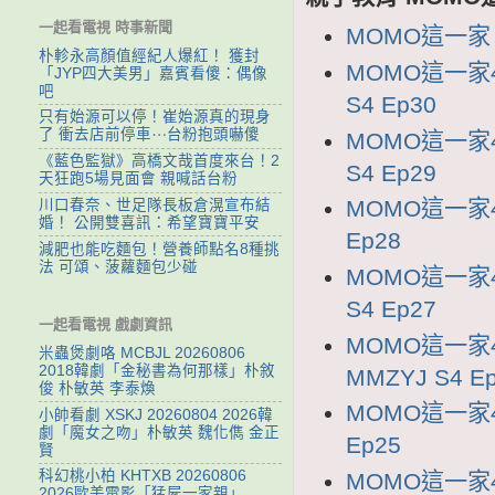
一起看電視 時事新聞
MOMO這一家 劇
朴軫永高顏值經紀人爆紅！ 獲封
MOMO這一家4
「JYP四大美男」嘉賓看傻：偶像
吧
S4 Ep30
只有始源可以停！崔始源真的現身
了 衝去店前停車⋯台粉抱頭嚇傻
MOMO這一家4
《藍色監獄》高橋文哉首度來台！2
S4 Ep29
天狂跑5場見面會 親喊話台粉
MOMO這一家4
川口春奈、世足隊長板倉滉宣布結
婚！ 公開雙喜訊：希望寶寶平安
Ep28
減肥也能吃麵包！營養師點名8種挑
法 可頌、菠蘿麵包少碰
MOMO這一家4
S4 Ep27
一起看電視 戲劇資訊
MOMO這一家
米蟲煲劇咯 MCBJL 20260806
2018韓劇「金秘書為何那樣」朴敘
MMZYJ S4 E
俊 朴敏英 李泰煥
MOMO這一家4
小帥看劇 XSKJ 20260804 2026韓
劇「魔女之吻」朴敏英 魏化儁 金正
Ep25
賢
科幻桃小柏 KHTXB 20260806
MOMO這一家4
2026歐美電影「猛屍一家親」