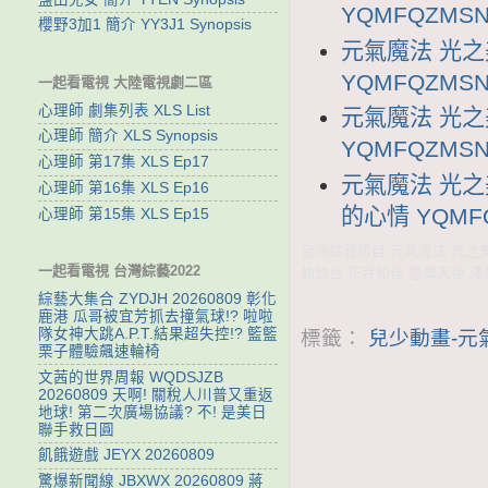
YQMFQZMSN
櫻野3加1 簡介 YY3J1 Synopsis
元氣魔法 光之
YQMFQZMSN
一起看電視 大陸電視劇二區
心理師 劇集列表 XLS List
元氣魔法 光之
心理師 簡介 XLS Synopsis
YQMFQZMSN
心理師 第17集 XLS Ep17
元氣魔法 光之
心理師 第16集 XLS Ep16
的心情 YQMFQ
心理師 第15集 XLS Ep15
台灣綜藝節目 元氣魔法 光之美少
一起看電視 台灣綜藝2022
幼幼台 花寺和佳 恩典天使 澤
綜藝大集合 ZYDJH 20260809 彰化
鹿港 瓜哥被宜芳抓去撞氣球!? 啦啦
隊女神大跳A.P.T.結果超失控!? 籃籃
標籤：
兒少動畫-元
栗子體驗飆速輪椅
文茜的世界周報 WQDSJZB
20260809 天啊! 關稅人川普又重返
地球! 第二次廣場協議? 不! 是美日
聯手救日圓
飢餓遊戲 JEYX 20260809
驚爆新聞線 JBXWX 20260809 蔣