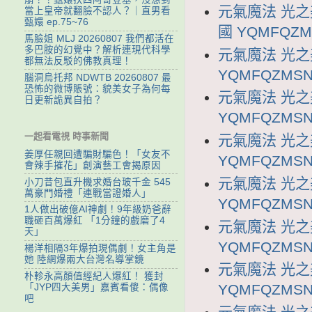
元氣魔法 光之
當上皇帝就翻臉不認人？｜直男看
甄嬛 ep.75~76
國 YQMFQZM
馬臉姐 MLJ 20260807 我們都活在
多巴胺的幻覺中？解析連現代科學
元氣魔法 光之
都無法反駁的佛教真理！
YQMFQZMSN
腦洞烏托邦 NDWTB 20260807 最
恐怖的微博賬號：貌美女子為何每
元氣魔法 光之
日更新詭異自拍？
YQMFQZMSN
一起看電視 時事新聞
元氣魔法 光之
姜厚任親回遭騙財騙色！「女友不
YQMFQZMSN
會辣手摧花」創演藝工會揭原因
元氣魔法 光之
小刀昔包直升機求婚台玻千金 545
萬豪門婚禮「連戰當證婚人」
YQMFQZMSN
1人做出破億AI神劇！9年級奶爸辭
職砸百萬爆紅 「1分鐘的戲磨了4
元氣魔法 光之
天」
YQMFQZMSN
楊洋相隔3年爆拍現偶劇！女主角是
她 陸網爆兩大台灣名導掌鏡
元氣魔法 光之
朴軫永高顏值經紀人爆紅！ 獲封
YQMFQZMSN
「JYP四大美男」嘉賓看傻：偶像
吧