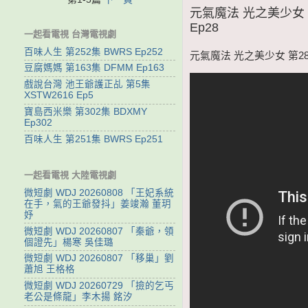
元氣魔法 光之美少女 
Ep28
一起看電視 台灣電視劇
百味人生 第252集 BWRS Ep252
元氣魔法 光之美少女 第28
豆腐媽媽 第163集 DFMM Ep163
戲說台灣 池王爺護正乩 第5集
XSTW2616 Ep5
寶島西米樂 第302集 BDXMY
Ep302
百味人生 第251集 BWRS Ep251
一起看電視 大陸電視劇
微短劇 WDJ 20260808 「王妃系統
在手，氣的王爺發抖」姜竣瀚 董玥
妤
微短劇 WDJ 20260807 「秦爺，領
個證先」楊寒 吳佳璐
微短劇 WDJ 20260807 「移巢」劉
蕭旭 王格格
微短劇 WDJ 20260729 「撿的乞丐
老公是條龍」李木揚 銘汐