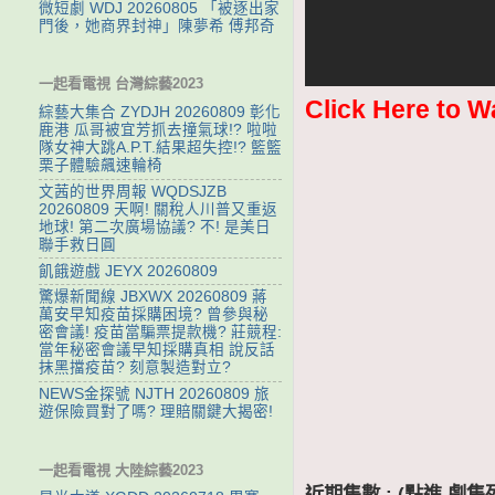
微短劇 WDJ 20260805 「被逐出家
門後，她商界封神」陳夢希 傅邦奇
一起看電視 台灣綜藝2023
Click Here to W
綜藝大集合 ZYDJH 20260809 彰化
鹿港 瓜哥被宜芳抓去撞氣球!? 啦啦
隊女神大跳A.P.T.結果超失控!? 籃籃
栗子體驗飆速輪椅
文茜的世界周報 WQDSJZB
20260809 天啊! 關稅人川普又重返
地球! 第二次廣場協議? 不! 是美日
聯手救日圓
飢餓遊戲 JEYX 20260809
驚爆新聞線 JBXWX 20260809 蔣
萬安早知疫苗採購困境? 曾參與秘
密會議! 疫苗當騙票提款機? 莊競程:
當年秘密會議早知採購真相 說反話
抹黑擋疫苗? 刻意製造對立?
NEWS金探號 NJTH 20260809 旅
遊保險買對了嗎? 理賠關鍵大揭密!
一起看電視 大陸綜藝2023
近期集數 : (點進 