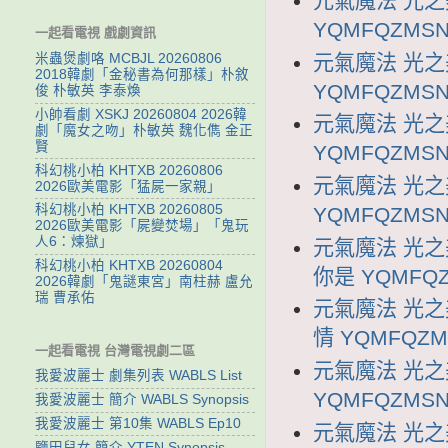
元氣魔法 光之
YQMFQZMSN
一起看電視 戲劇資訊
元氣魔法 光之
米蟲煲劇咯 MCBJL 20260806
2018韓劇「金秘書為何那樣」朴敘
YQMFQZMSN
俊 朴敏英 李泰煥
小帥看劇 XSKJ 20260804 2026韓
元氣魔法 光之
劇「魔女之吻」朴敏英 魏化儁 金正
賢
YQMFQZMSN
科幻桃小柏 KHTXB 20260806
元氣魔法 光之
2026歐美電影「猛屍一家親」
科幻桃小柏 KHTXB 20260805
YQMFQZMSN
2026歐美電影「屍變焚場」「鬼玩
人6：煉獄」
元氣魔法 光之
科幻桃小柏 KHTXB 20260804
你是 YQMFQZ
2026韓劇「鬼謎東宮」南柱赫 盧允
瑞 曹承佑
元氣魔法 光之
情 YQMFQZM
一起看電視 台灣電視劇二區
元氣魔法 光之
我愛波麗士 劇集列表 WABLS List
YQMFQZMSN
我愛波麗士 簡介 WABLS Synopsis
我愛波麗士 第10集 WABLS Ep10
元氣魔法 光之
鹽田兒女 簡介 YTEN Synopsis