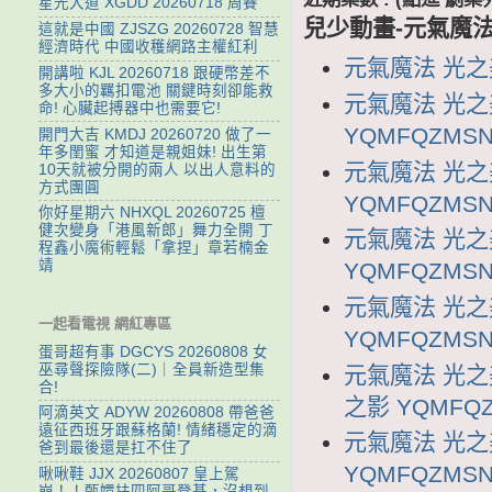
星光大道 XGDD 20260718 周賽
兒少動畫-元氣魔法
這就是中國 ZJSZG 20260728 智慧
經濟時代 中國收穫網路主權紅利
元氣魔法 光之美
開講啦 KJL 20260718 跟硬幣差不
多大小的羈扣電池 關鍵時刻卻能救
元氣魔法 光之
命! 心臟起搏器中也需要它!
YQMFQZMSN
開門大吉 KMDJ 20260720 做了一
年多閨蜜 才知道是親姐妹! 出生第
元氣魔法 光之
10天就被分開的兩人 以出人意料的
方式團圓
YQMFQZMSN
你好星期六 NHXQL 20260725 檀
健次變身「港風新郎」舞力全開 丁
元氣魔法 光之
程鑫小魔術輕鬆「拿捏」章若楠金
靖
YQMFQZMSN
元氣魔法 光之
一起看電視 網紅專區
YQMFQZMSN
蛋哥超有事 DGCYS 20260808 女
巫尋聲探險隊(二)｜全員新造型集
元氣魔法 光之
合!
之影 YQMFQZ
阿滴英文 ADYW 20260808 帶爸爸
遠征西班牙跟蘇格蘭! 情緒穩定的滴
元氣魔法 光之
爸到最後還是扛不住了
YQMFQZMSN
啾啾鞋 JJX 20260807 皇上駕
崩！！甄嬛扶四阿哥登基，沒想到