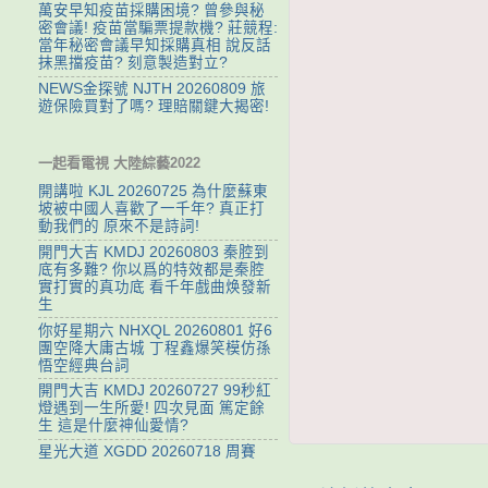
萬安早知疫苗採購困境? 曾參與秘
密會議! 疫苗當騙票提款機? 莊競程:
當年秘密會議早知採購真相 說反話
抹黑擋疫苗? 刻意製造對立?
NEWS金探號 NJTH 20260809 旅
遊保險買對了嗎? 理賠關鍵大揭密!
一起看電視 大陸綜藝2022
開講啦 KJL 20260725 為什麼蘇東
坡被中國人喜歡了一千年? 真正打
動我們的 原來不是詩詞!
開門大吉 KMDJ 20260803 秦腔到
底有多難? 你以爲的特效都是秦腔
實打實的真功底 看千年戲曲焕發新
生
你好星期六 NHXQL 20260801 好6
團空降大庸古城 丁程鑫爆笑模仿孫
悟空經典台詞
開門大吉 KMDJ 20260727 99秒紅
燈遇到一生所愛! 四次見面 篤定餘
生 這是什麼神仙愛情?
星光大道 XGDD 20260718 周賽