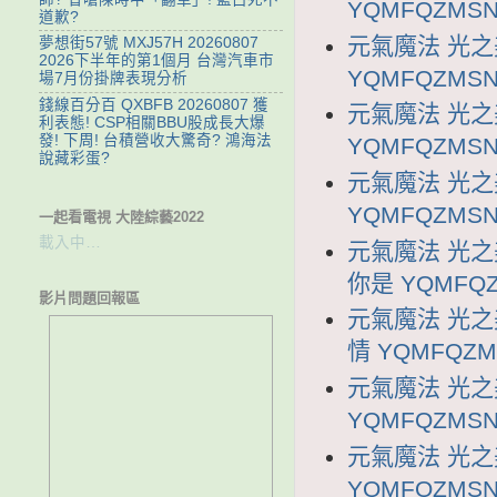
YQMFQZMSN
道歉?
元氣魔法 光之
夢想街57號 MXJ57H 20260807
2026下半年的第1個月 台灣汽車市
YQMFQZMSN
場7月份掛牌表現分析
錢線百分百 QXBFB 20260807 獲
元氣魔法 光之
利表態! CSP相關BBU股成長大爆
發! 下周! 台積營收大驚奇? 鴻海法
YQMFQZMSN
說藏彩蛋?
元氣魔法 光之
YQMFQZMSN
一起看電視 大陸綜藝2022
載入中…
元氣魔法 光之
你是 YQMFQZ
影片問題回報區
元氣魔法 光之
情 YQMFQZM
元氣魔法 光之
YQMFQZMSN
元氣魔法 光之
YQMFQZMSN