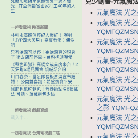
兒少動畫-元氣魔法
死新加坡組屋遺體發臭一週才曝
光...在亞洲最富國家打工40年的人
生
元氣魔法 光之美
元氣魔法 光之
一起看電視 時事新聞
YQMFQZMSN
朴軫永高顏值經紀人爆紅！ 獲封
「JYP四大美男」嘉賓看傻：偶像
元氣魔法 光之
吧
YQMFQZMSN
只有始源可以停！崔始源真的現身
了 衝去店前停車⋯台粉抱頭嚇傻
元氣魔法 光之
《藍色監獄》高橋文哉首度來台！2
YQMFQZMSN
天狂跑5場見面會 親喊話台粉
川口春奈、世足隊長板倉滉宣布結
元氣魔法 光之
婚！ 公開雙喜訊：希望寶寶平安
YQMFQZMSN
減肥也能吃麵包！營養師點名8種挑
法 可頌、菠蘿麵包少碰
元氣魔法 光之
之影 YQMFQZ
一起看電視 戲劇資訊
元氣魔法 光之
載入中…
YQMFQZMSN
一起看電視 台灣電視劇二區
元氣魔法 光之