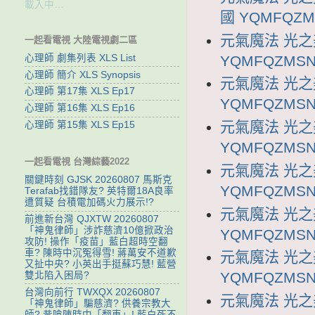
載入中…
國 YQMFQZM
元氣魔法 光之
一起看電視 大陸電視劇二區
YQMFQZMSN
心理師 劇集列表 XLS List
心理師 簡介 XLS Synopsis
元氣魔法 光之
心理師 第17集 XLS Ep17
YQMFQZMSN
心理師 第16集 XLS Ep16
元氣魔法 光之
心理師 第15集 XLS Ep15
YQMFQZMSN
一起看電視 台灣綜藝2022
元氣魔法 光之
關鍵時刻 GJSK 20260807 馬斯克
YQMFQZMSN
Terafab找錯隊友? 英特爾18A良率
遭質疑 台積電加碼火力展示!?
元氣魔法 光之
前進新台灣 QJXTW 20260807
「神鬼律師」涉詐慈濟10億掀政治
YQMFQZMSN
攻防! 操作「疫苗」藍白超時空翻
車? 陳時中沉冤得雪! 蔣萬安不道歉
元氣魔法 光之
又扯中央? 小英出手挺蘇巧慧! 藍營
YQMFQZMSN
雙北陷入困局?
台灣向前行 TWXQX 20260807
元氣魔法 光之
「神鬼律師」騙慈濟? 供養宗教大
師? 昔嗆陳時中「翻車」! 藍白死不