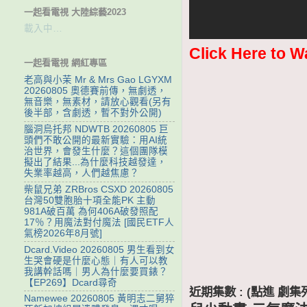
一起看電視 大陸綜藝2023
載入中…
Click Here to W
一起看電視 網紅專區
老高與小茉 Mr & Mrs Gao LGYXM
20260805 奧德賽前傳，無劇透，
無音樂，無素材，請放心觀看(另有
後半部，含劇透，暫不對外公開)
腦洞烏托邦 NDWTB 20260805 巨
頭們不敢公開的最新實驗：用AI統
治世界，會發生什麼？這個團隊模
擬出了結果...為什麼科技越發達，
失業率越高，人們越焦慮？
柴鼠兄弟 ZRBros CSXD 20260805
台灣50雙胞胎十項全能PK 主動
981A破百萬 為何406A破發照配
17％？用魔法對付魔法 [國民ETF人
氣榜2026年8月號]
Dcard.Video 20260805 男生看到女
生哭會硬是什麼心態｜有人可以教
我講幹話嗎｜男人為什麼要買錶？
【EP269】Dcard尋奇
近期集數 : (點進 
Namewee 20260805 黃明志二舅猝