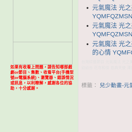
元氣魔法 光之
YQMFQZMSN
元氣魔法 光之
YQMFQZMSN
元氣魔法 光之
的心情 YQMFQ
台灣綜藝節目 元氣魔法 光之美少
如果有收看上問題，請告知哪部戲
幼幼台 花寺和佳 恩典天使 澤
劇or節目、集數、收看平台(手機型
號or電腦系統)、瀏覽器、錯誤情況
或訊息，以利瞭解，感謝各位的協
標籤：
兒少動畫-元
助，十分感謝。