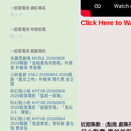
一起看電視 網紅專區
載入中…
Click Here to W
一起看電視 時事新聞
載入中…
一起看電視 戲劇資訊
米蟲煲劇咯 MCBJL 20260806
2018韓劇「金秘書為何那樣」朴敘
俊 朴敏英 李泰煥
小帥看劇 XSKJ 20260804 2026韓
劇「魔女之吻」朴敏英 魏化儁 金正
賢
科幻桃小柏 KHTXB 20260806
2026歐美電影「猛屍一家親」
科幻桃小柏 KHTXB 20260805
2026歐美電影「屍變焚場」「鬼玩
人6：煉獄」
科幻桃小柏 KHTXB 20260804
2026韓劇「鬼謎東宮」南柱赫 盧允
近期集數 : (點進 
瑞 曹承佑