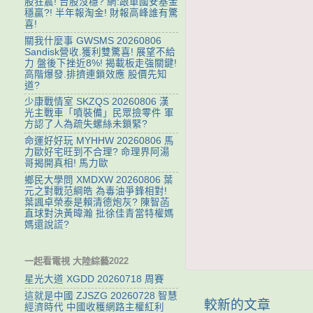
股狂震! 台股沒穩? 網:跟單國安基金
穩贏?! 半年報淘金! 財報高峰誰有驚
喜!
關我什麼事 GWSMS 20260806
Sandisk營收.獲利雙驚喜! 展望不給
力 盤後下挫近8%! 揭載板走強關鍵!
高階爆發.排擠連鎖效應 股價先知
道?
少康戰情室 SKZQS 20260806 漢
光主戰車「噴裝備」民眾撿零件 軍
方認了人為疏失螺絲未鎖緊?
命運好好玩 MYHHW 20260806 馬
力歐好宅旺到不合理? 命理界阿湯
哥揭開真相! 馬力歐
鄉民大學問 XMDXW 20260806 葉
元之對戰范綱皓 為毒油爭鋒相對!
葉諷卓榮泰是賴清德炮灰? 陳智菡
直球對決黃暐瀚 批徐佳青當特權媽
媽還說謊?
一起看電視 大陸綜藝2022
星光大道 XGDD 20260718 周賽
這就是中國 ZJSZG 20260728 智慧
較新的文章
經濟時代 中國收穫網路主權紅利