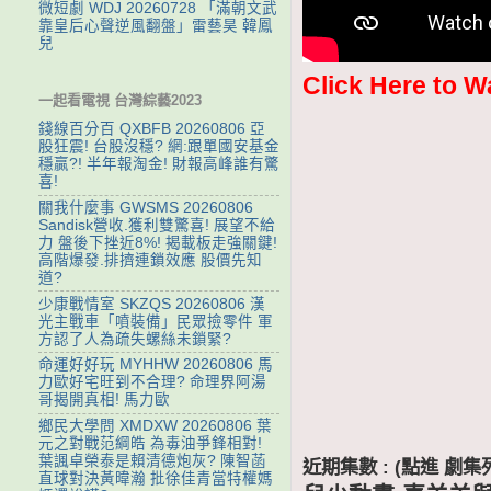
微短劇 WDJ 20260728 「滿朝文武
靠皇后心聲逆風翻盤」雷藝昊 韓鳳
兒
Click Here to W
一起看電視 台灣綜藝2023
錢線百分百 QXBFB 20260806 亞
股狂震! 台股沒穩? 網:跟單國安基金
穩贏?! 半年報淘金! 財報高峰誰有驚
喜!
關我什麼事 GWSMS 20260806
Sandisk營收.獲利雙驚喜! 展望不給
力 盤後下挫近8%! 揭載板走強關鍵!
高階爆發.排擠連鎖效應 股價先知
道?
少康戰情室 SKZQS 20260806 漢
光主戰車「噴裝備」民眾撿零件 軍
方認了人為疏失螺絲未鎖緊?
命運好好玩 MYHHW 20260806 馬
力歐好宅旺到不合理? 命理界阿湯
哥揭開真相! 馬力歐
鄉民大學問 XMDXW 20260806 葉
元之對戰范綱皓 為毒油爭鋒相對!
葉諷卓榮泰是賴清德炮灰? 陳智菡
近期集數 : (點進 
直球對決黃暐瀚 批徐佳青當特權媽