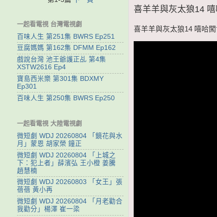
喜羊羊與灰太狼14 嘻哈闖
一起看電視 台灣電視劇
喜羊羊與灰太狼14 嘻哈闖世界
百味人生 第251集 BWRS Ep251
豆腐媽媽 第162集 DFMM Ep162
戲說台灣 池王爺護正乩 第4集
XSTW2616 Ep4
寶島西米樂 第301集 BDXMY
Ep301
百味人生 第250集 BWRS Ep250
一起看電視 大陸電視劇
微短劇 WDJ 20260804 「鏡花與水
月」蒙恩 胡家榮 鐘正
微短劇 WDJ 20260804 「上城之
下：犯上者」薛濱弘 王小橙 姜騰
趙慧楠
微短劇 WDJ 20260803 「女王」張
蓓蓓 黃小再
微短劇 WDJ 20260804 「月老勸合
我勸分」楊澤 崔一梁