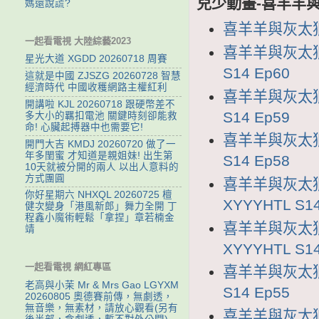
兒少動畫-喜羊羊與
媽還說謊?
喜羊羊與灰太狼1
一起看電視 大陸綜藝2023
喜羊羊與灰太狼1
星光大道 XGDD 20260718 周賽
S14 Ep60
這就是中國 ZJSZG 20260728 智慧
經濟時代 中國收穫網路主權紅利
喜羊羊與灰太狼1
開講啦 KJL 20260718 跟硬幣差不
S14 Ep59
多大小的羈扣電池 關鍵時刻卻能救
命! 心臟起搏器中也需要它!
喜羊羊與灰太狼1
開門大吉 KMDJ 20260720 做了一
年多閨蜜 才知道是親姐妹! 出生第
S14 Ep58
10天就被分開的兩人 以出人意料的
方式團圓
喜羊羊與灰太狼
你好星期六 NHXQL 20260725 檀
XYYYHTL S14
健次變身「港風新郎」舞力全開 丁
程鑫小魔術輕鬆「拿捏」章若楠金
喜羊羊與灰太狼
靖
XYYYHTL S14
一起看電視 網紅專區
喜羊羊與灰太狼1
老高與小茉 Mr & Mrs Gao LGYXM
S14 Ep55
20260805 奧德賽前傳，無劇透，
無音樂，無素材，請放心觀看(另有
喜羊羊與灰太狼