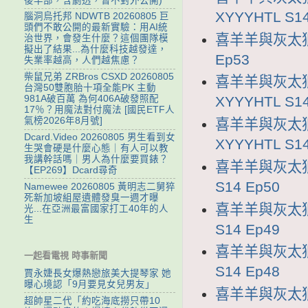
後半部，含劇透，暫不對外公開)
XYYYHTL S14
腦洞烏托邦 NDWTB 20260805 巨
頭們不敢公開的最新實驗：用AI統
喜羊羊與灰太狼1
治世界，會發生什麼？這個團隊模
擬出了結果...為什麼科技越發達，
Ep53
失業率越高，人們越焦慮？
柴鼠兄弟 ZRBros CSXD 20260805
喜羊羊與灰太狼
台灣50雙胞胎十項全能PK 主動
981A破百萬 為何406A破發照配
XYYYHTL S14
17％？用魔法對付魔法 [國民ETF人
氣榜2026年8月號]
喜羊羊與灰太狼
Dcard.Video 20260805 男生看到女
XYYYHTL S14
生哭會硬是什麼心態｜有人可以教
我講幹話嗎｜男人為什麼要買錶？
喜羊羊與灰太狼1
【EP269】Dcard尋奇
S14 Ep50
Namewee 20260805 黃明志二舅猝
死新加坡組屋遺體發臭一週才曝
喜羊羊與灰太狼1
光...在亞洲最富國家打工40年的人
生
S14 Ep49
喜羊羊與灰太狼1
一起看電視 時事新聞
S14 Ep48
賈永婕長女爆熱戀旅美大提琴家 她
曝心境認「9月要見女兒男友」
喜羊羊與灰太狼1
超帥星二代「約吃海底撈只帶10