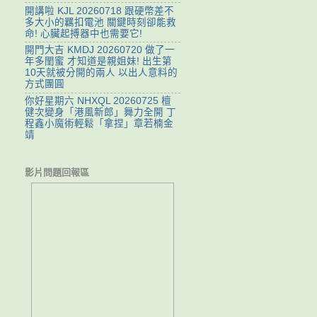
開講啦 KJL 20260718 跟硬幣差不
多大小的羈扣電池 關鍵時刻卻能救
命! 心臟起搏器中也需要它!
開門大吉 KMDJ 20260720 做了一
年多閨蜜 才知道是親姐妹! 出生第
10天就被分開的兩人 以出人意料的
方式團圓
你好星期六 NHXQL 20260725 檀
健次變身「港風新郎」舞力全開 丁
程鑫小魔術輕鬆「拿捏」章若楠金
靖
影片問題回報區