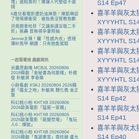
S14 Ep47
塊」還點貴的！爆讓人代墊從不還
錢
喜羊羊與灰太狼
6歲兒看電影遭奶油淋頭！陳凱琳認
了現場爆衝突：被指責沒管教抱歉
XYYYHTL S14
洪堯開車哈菸「又讓吳謹言吸二手
喜羊羊與灰太狼
菸」挨轟 昔無視孕妻照抽
Jennie太辣！曬「性感內衣」透視
XYYYHTL S14
薄紗馬甲 網讚：只有她能駕馭
喜羊羊與灰太狼
XYYYHTL S14
一起看電視 戲劇資訊
米蟲煲劇咯 MCBJL 20260806
喜羊羊與灰太狼
2018韓劇「金秘書為何那樣」朴敘
俊 朴敏英 李泰煥
XYYYHTL S14
小帥看劇 XSKJ 20260804 2026韓
喜羊羊與灰太狼1
劇「魔女之吻」朴敏英 魏化儁 金正
賢
S14 Ep42
科幻桃小柏 KHTXB 20260806
喜羊羊與灰太狼1
2026歐美電影「猛屍一家親」
科幻桃小柏 KHTXB 20260805
S14 Ep41
2026歐美電影「屍變焚場」「鬼玩
人6：煉獄」
喜羊羊與灰太狼1
科幻桃小柏 KHTXB 20260804
S14 Ep40
2026韓劇「鬼謎東宮」南柱赫 盧允