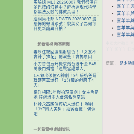
馬臉姐 MLJ 20260807 我們都活在
喜羊羊與灰
多巴胺的幻覺中？解析連現代科學
都無法反駁的佛教真理！
喜羊羊與灰
腦洞烏托邦 NDWTB 20260807 最
喜羊羊與灰
恐怖的微博賬號：貌美女子為何每
喜羊羊與灰
日更新詭異自拍？
喜羊羊與灰
中國大陸動畫 喜
一起看電視 時事新聞
羊羊 懶羊羊 紅
姜厚任親回遭騙財騙色！「女友不
會辣手摧花」創演藝工會揭原因
標籤：
兒少動
小刀昔包直升機求婚台玻千金 545
萬豪門婚禮「連戰當證婚人」
1人做出破億AI神劇！9年級奶爸辭
職砸百萬爆紅 「1分鐘的戲磨了4
天」
楊洋相隔3年爆拍現偶劇！女主角是
她 陸網爆兩大台灣名導掌鏡
朴軫永高顏值經紀人爆紅！ 獲封
「JYP四大美男」嘉賓看傻：偶像
吧
一起看電視 戲劇資訊