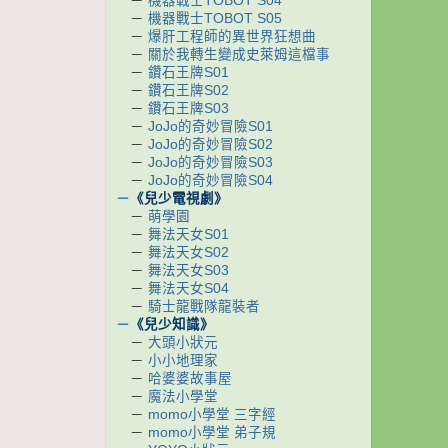
－
機器戰士TOBOT S04
－
機器戰士TOBOT S05
－
爆肝工程師的異世界狂想曲
－
關於我轉生變成史萊姆這檔事
－
鑽石王牌S01
－
鑽石王牌S02
－
鑽石王牌S03
－
JoJo的奇妙冒險S01
－
JoJo的奇妙冒險S02
－
JoJo的奇妙冒險S03
－
JoJo的奇妙冒險S04
－
《兒少電視劇》
－
萌學園
－
舞法天女S01
－
舞法天女S02
－
舞法天女S03
－
舞法天女S04
－
騎士龍戰隊龍裝者
－
《兒少知識》
－
大頭小狀元
－
小小地理家
－
哈婆婆故事屋
－
魔法小學堂
－
momo小學堂 三字經
－
momo小學堂 弟子規