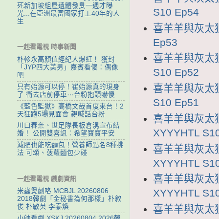
死新加坡組屋遺體發臭一週才曝
S10 Ep54
光...在亞洲最富國家打工40年的人
生
喜羊羊與灰太狼1
Ep53
一起看電視 時事新聞
喜羊羊與灰太狼1
朴軫永高顏值經紀人爆紅！ 獲封
「JYP四大美男」嘉賓看傻：偶像
S10 Ep52
吧
喜羊羊與灰太狼1
只有始源可以停！崔始源真的現身
了 衝去店前停車⋯台粉抱頭嚇傻
S10 Ep51
《藍色監獄》高橋文哉首度來台！2
天狂跑5場見面會 親喊話台粉
喜羊羊與灰太狼
川口春奈、世足隊長板倉滉宣布結
XYYYHTL S10
婚！ 公開雙喜訊：希望寶寶平安
減肥也能吃麵包！營養師點名8種挑
喜羊羊與灰太狼
法 可頌、菠蘿麵包少碰
XYYYHTL S10
喜羊羊與灰太狼
一起看電視 戲劇資訊
XYYYHTL S10
米蟲煲劇咯 MCBJL 20260806
2018韓劇「金秘書為何那樣」朴敘
俊 朴敏英 李泰煥
喜羊羊與灰太狼1
小帥看劇 XSKJ 20260804 2026韓