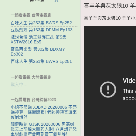
喜羊羊與灰太狼10 羊羊小
一起看電視 台灣電視劇
喜羊羊與灰太狼10 羊羊小心願
百味人生 第252集 BWRS Ep252
豆腐媽媽 第163集 DFMM Ep163
戲說台灣 池王爺護正乩 第5集
XSTW2616 Ep5
寶島西米樂 第302集 BDXMY
Ep302
百味人生 第251集 BWRS Ep251
一起看電視 大陸電視劇
載入中…
一起看電視 台灣綜藝2023
小姐不熙娣 XJBXD 20260806 不熙
娣神算一條街開張! 老師神預言讓來
賓崩潰?!
關鍵時刻 GJSK 20260806 黑寡婦
獵夫上前線大賺死人財! 八月詛咒恐
重現蘇聯垮台時刻普丁剉咧等!