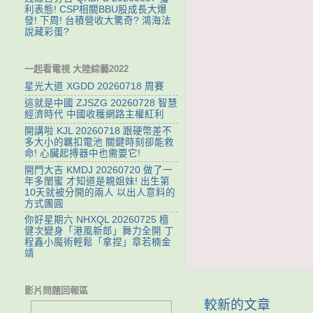
利表態! CSP相關BBU股成長大爆
發! 下周! 台積營收大驚奇? 鴻海法
說藏彩蛋?
一起看電視 大陸綜藝2022
星光大道 XGDD 20260718 周賽
這就是中國 ZJSZG 20260728 智慧
經濟時代 中國收穫網路主權紅利
開講啦 KJL 20260718 跟硬幣差不
多大小的羈扣電池 關鍵時刻卻能救
命! 心臟起搏器中也需要它!
開門大吉 KMDJ 20260720 做了一
年多閨蜜 才知道是親姐妹! 出生第
10天就被分開的兩人 以出人意料的
方式團圓
你好星期六 NHXQL 20260725 檀
健次變身「港風新郎」舞力全開 丁
程鑫小魔術輕鬆「拿捏」章若楠金
靖
影片問題回報區
較新的文章