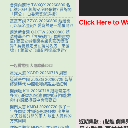
台灣向前行 TWXQX 20260806 名
店遭出征! 蔣萬安冷眼旁觀? 質詢問
「阿公」 白委素質就這樣?
Click Here to W
震震有詞 ZZYC 20260806 婚姻也
可以借名登記? 愛竟然是一場騙局?!
前進新台灣 QJXTW 20260806 賴
清德轟台中「食安破口」開戰盧秀
燕! 蔣萬安喊倒閣害盧秀燕恐遭清
算? 蔣粉暴走出征饒河名店「東發
號」! 蔣萬安已讀亂回達新境界?
一起看電視 大陸綜藝2023
星光大道 XGDD 20260718 周賽
這就是中國 ZJSZG 20260728 智慧
經濟時代 中國收穫網路主權紅利
開講啦 KJL 20260718 跟硬幣差不
多大小的羈扣電池 關鍵時刻卻能救
命! 心臟起搏器中也需要它!
開門大吉 KMDJ 20260720 做了一
年多閨蜜 才知道是親姐妹! 出生第
10天就被分開的兩人 以出人意料的
方式團圓
近期集數 : (點進 
你好星期六 NHXQL 20260725 檀