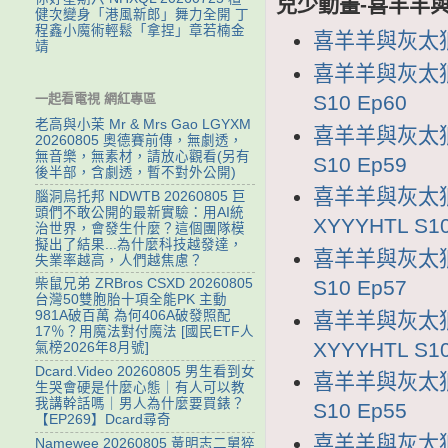
兒少動畫-喜羊羊與
健次變身「港風新郎」舞力全開 丁
程鑫小魔術輕鬆「拿捏」章若楠金
喜羊羊與灰太狼1
靖
喜羊羊與灰太狼1
S10 Ep60
一起看電視 網紅專區
老高與小茉 Mr & Mrs Gao LGYXM
喜羊羊與灰太狼1
20260805 奧德賽前傳，無劇透，
無音樂，無素材，請放心觀看(另有
S10 Ep59
後半部，含劇透，暫不對外公開)
喜羊羊與灰太狼
腦洞烏托邦 NDWTB 20260805 巨
頭們不敢公開的最新實驗：用AI統
XYYYHTL S10
治世界，會發生什麼？這個團隊模
擬出了結果...為什麼科技越發達，
喜羊羊與灰太狼1
失業率越高，人們越焦慮？
S10 Ep57
柴鼠兄弟 ZRBros CSXD 20260805
台灣50雙胞胎十項全能PK 主動
981A破百萬 為何406A破發照配
喜羊羊與灰太狼
17％？用魔法對付魔法 [國民ETF人
XYYYHTL S10
氣榜2026年8月號]
Dcard.Video 20260805 男生看到女
喜羊羊與灰太狼1
生哭會硬是什麼心態｜有人可以教
我講幹話嗎｜男人為什麼要買錶？
S10 Ep55
【EP269】Dcard尋奇
喜羊羊與灰太狼1
Namewee 20260805 黃明志二舅猝