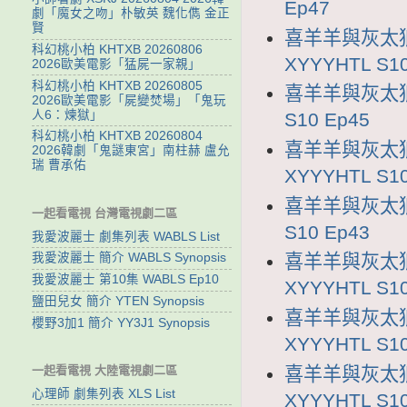
Ep47
劇「魔女之吻」朴敏英 魏化儁 金正
賢
喜羊羊與灰太狼
科幻桃小柏 KHTXB 20260806
XYYYHTL S10
2026歐美電影「猛屍一家親」
科幻桃小柏 KHTXB 20260805
喜羊羊與灰太狼1
2026歐美電影「屍變焚場」「鬼玩
人6：煉獄」
S10 Ep45
科幻桃小柏 KHTXB 20260804
喜羊羊與灰太狼
2026韓劇「鬼謎東宮」南柱赫 盧允
瑞 曹承佑
XYYYHTL S10
喜羊羊與灰太狼1
一起看電視 台灣電視劇二區
S10 Ep43
我愛波麗士 劇集列表 WABLS List
我愛波麗士 簡介 WABLS Synopsis
喜羊羊與灰太狼
我愛波麗士 第10集 WABLS Ep10
XYYYHTL S10
鹽田兒女 簡介 YTEN Synopsis
喜羊羊與灰太狼
櫻野3加1 簡介 YY3J1 Synopsis
XYYYHTL S10
喜羊羊與灰太狼
一起看電視 大陸電視劇二區
心理師 劇集列表 XLS List
XYYYHTL S10