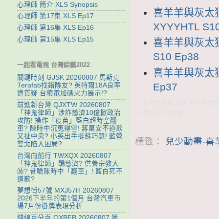
心理師 簡介 XLS Synopsis
喜羊羊與灰太狼
心理師 第17集 XLS Ep17
XYYYHTL S10
心理師 第16集 XLS Ep16
心理師 第15集 XLS Ep15
喜羊羊與灰太狼1
S10 Ep38
一起看電視 台灣綜藝2022
喜羊羊與灰太狼1
關鍵時刻 GJSK 20260807 馬斯克
Ep37
Terafab找錯隊友? 英特爾18A良率
遭質疑 台積電加碼火力展示!?
中國大陸動畫 喜羊羊與灰太狼1
前進新台灣 QJXTW 20260807
羊 懶羊羊 紅太狼
「神鬼律師」涉詐慈濟10億掀政治
攻防! 操作「疫苗」藍白超時空翻
車? 陳時中沉冤得雪! 蔣萬安不道歉
又扯中央? 小英出手挺蘇巧慧! 藍營
標籤：
兒少動畫-喜
雙北陷入困局?
台灣向前行 TWXQX 20260807
「神鬼律師」騙慈濟? 供養宗教大
師? 昔嗆陳時中「翻車」! 藍白死不
道歉?
夢想街57號 MXJ57H 20260807
2026下半年的第1個月 台灣汽車市
場7月份掛牌表現分析
錢線百分百 QXBFB 20260807 獲