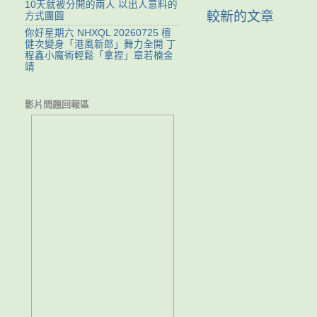
10天就被分開的兩人 以出人意料的
較新的文章
方式團圓
你好星期六 NHXQL 20260725 檀
健次變身「港風新郎」舞力全開 丁
程鑫小魔術輕鬆「拿捏」章若楠金
靖
影片問題回報區