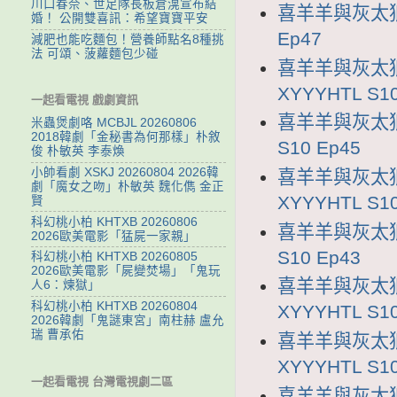
川口春奈、世足隊長板倉滉宣布結
喜羊羊與灰太狼1
婚！ 公開雙喜訊：希望寶寶平安
Ep47
減肥也能吃麵包！營養師點名8種挑
法 可頌、菠蘿麵包少碰
喜羊羊與灰太狼
XYYYHTL S10
一起看電視 戲劇資訊
喜羊羊與灰太狼1
米蟲煲劇咯 MCBJL 20260806
2018韓劇「金秘書為何那樣」朴敘
S10 Ep45
俊 朴敏英 李泰煥
小帥看劇 XSKJ 20260804 2026韓
喜羊羊與灰太狼
劇「魔女之吻」朴敏英 魏化儁 金正
XYYYHTL S10
賢
科幻桃小柏 KHTXB 20260806
喜羊羊與灰太狼1
2026歐美電影「猛屍一家親」
S10 Ep43
科幻桃小柏 KHTXB 20260805
2026歐美電影「屍變焚場」「鬼玩
喜羊羊與灰太狼
人6：煉獄」
科幻桃小柏 KHTXB 20260804
XYYYHTL S10
2026韓劇「鬼謎東宮」南柱赫 盧允
瑞 曹承佑
喜羊羊與灰太狼
XYYYHTL S10
一起看電視 台灣電視劇二區
喜羊羊與灰太狼