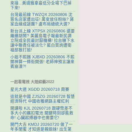
來接...黃靖雅拿最低分全場下巴掉
下來!
台灣最前線 TWZQX 20260806 沈
簽名店家遭出征! 萬安放任粉絲? 蔣
家血緣成謎團? 盧布局總統大選?
新台派上線 XTPSX 20260806 還要
繼續胡鬧? 美麗島電子報最新民調
立院成全民最討厭機構! 拉台糖下水
讓中聯責任被淡化? 藍白質詢遭衛
福部狠打臉!
小姐不熙娣 XJBXD 20260806 不熙
娣神算一條街開張! 老師神預言讓來
賓崩潰?!
一起看電視 大陸綜藝2022
星光大道 XGDD 20260718 周賽
這就是中國 ZJSZG 20260728 智慧
經濟時代 中國收穫網路主權紅利
開講啦 KJL 20260718 跟硬幣差不
多大小的羈扣電池 關鍵時刻卻能救
命! 心臟起搏器中也需要它!
開門大吉 KMDJ 20260720 做了一
年多閨蜜 才知道是親姐妹! 出生第