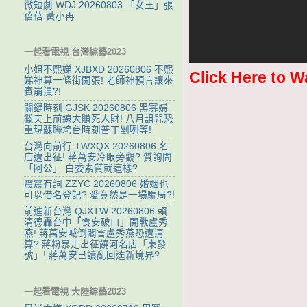
微短劇 WDJ 20260803 「女王」張
蓓蓓 黃小再
一起看電視 台灣綜藝2023
小姐不熙娣 XJBXD 20260806 不熙
Click Here to W
娣神算一條街開張! 老師神預言讓來
賓崩潰?!
關鍵時刻 GJSK 20260806 黑寡婦
獵夫上前線大賺死人財! 八月詛咒恐
重現蘇聯垮台時刻普丁剉咧等!
台灣向前行 TWXQX 20260806 名
店遭出征! 蔣萬安冷眼旁觀? 質詢問
「阿公」 白委素質就這樣?
震震有詞 ZZYC 20260806 婚姻也
可以借名登記? 愛竟然是一場騙局?!
前進新台灣 QJXTW 20260806 賴
清德轟台中「食安破口」開戰盧秀
燕! 蔣萬安喊倒閣害盧秀燕恐遭清
算? 蔣粉暴走出征饒河名店「東發
號」! 蔣萬安已讀亂回達新境界?
一起看電視 大陸綜藝2023