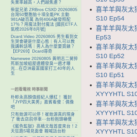
失業率越高，人們越焦慮？
喜羊羊與灰太狼1
柴鼠兄弟 ZRBros CSXD 20260805
台灣50雙胞胎十項全能PK 主動
S10 Ep54
981A破百萬 為何406A破發照配
17％？用魔法對付魔法 [國民ETF人
喜羊羊與灰太狼1
氣榜2026年8月號]
Ep53
Dcard.Video 20260805 男生看到女
生哭會硬是什麼心態｜有人可以教
喜羊羊與灰太狼1
我講幹話嗎｜男人為什麼要買錶？
【EP269】Dcard尋奇
S10 Ep52
Namewee 20260805 黃明志二舅猝
死新加坡組屋遺體發臭一週才曝
喜羊羊與灰太狼1
光...在亞洲最富國家打工40年的人
生
S10 Ep51
喜羊羊與灰太狼
一起看電視 時事新聞
XYYYHTL S10
朴軫永高顏值經紀人爆紅！ 獲封
「JYP四大美男」嘉賓看傻：偶像
喜羊羊與灰太狼
吧
XYYYHTL S10
只有始源可以停！崔始源真的現身
了 衝去店前停車⋯台粉抱頭嚇傻
喜羊羊與灰太狼
《藍色監獄》高橋文哉首度來台！2
XYYYHTL S10
天狂跑5場見面會 親喊話台粉