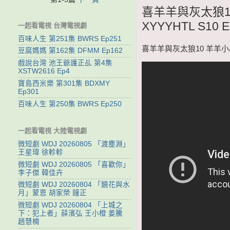
喜羊羊與灰太狼1
XYYYHTL S10 E
一起看電視 台灣電視劇
百味人生 第251集 BWRS Ep251
喜羊羊與灰太狼10 羊羊小心願
豆腐媽媽 第162集 DFMM Ep162
戲說台灣 池王爺護正乩 第4集
XSTW2616 Ep4
寶島西米樂 第301集 BDXMY
Ep301
百味人生 第250集 BWRS Ep250
一起看電視 大陸電視劇
微短劇 WDJ 20260805 「渡塵淵」
王星瑋 徐軫軫
微短劇 WDJ 20260805 「喜歡你」
李子傑 韓佳卉
微短劇 WDJ 20260804 「鏡花與水
月」蒙恩 胡家榮 鐘正
微短劇 WDJ 20260804 「上城之
下：犯上者」薛濱弘 王小橙 姜騰
趙慧楠