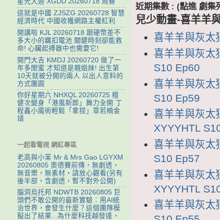
星光大道 XGDD 20260718 周賽
近期集數 : (點進 
這就是中國 ZJSZG 20260728 智慧
兒少動畫-喜羊羊與
經濟時代 中國收穫網路主權紅利
開講啦 KJL 20260718 跟硬幣差不
喜羊羊與灰太狼1
多大小的羈扣電池 關鍵時刻卻能救
命! 心臟起搏器中也需要它!
喜羊羊與灰太狼1
開門大吉 KMDJ 20260720 做了一
S10 Ep60
年多閨蜜 才知道是親姐妹! 出生第
10天就被分開的兩人 以出人意料的
喜羊羊與灰太狼1
方式團圓
你好星期六 NHXQL 20260725 檀
S10 Ep59
健次變身「港風新郎」舞力全開 丁
程鑫小魔術輕鬆「拿捏」章若楠金
喜羊羊與灰太狼
靖
XYYYHTL S10
喜羊羊與灰太狼1
一起看電視 網紅專區
S10 Ep57
老高與小茉 Mr & Mrs Gao LGYXM
20260805 奧德賽前傳，無劇透，
喜羊羊與灰太狼
無音樂，無素材，請放心觀看(另有
後半部，含劇透，暫不對外公開)
XYYYHTL S10
腦洞烏托邦 NDWTB 20260805 巨
頭們不敢公開的最新實驗：用AI統
喜羊羊與灰太狼1
治世界，會發生什麼？這個團隊模
擬出了結果...為什麼科技越發達，
S10 Ep55