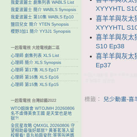
我愛波麗士 劇集列表 WABLS List
XYYYHTL S10
我愛波麗士 簡介 WABLS Synopsis
我愛波麗士 第10集 WABLS Ep10
喜羊羊與灰太狼
鹽田兒女 簡介 YTEN Synopsis
XYYYHTL S10
櫻野3加1 簡介 YY3J1 Synopsis
喜羊羊與灰太狼1
S10 Ep38
一起看電視 大陸電視劇二區
喜羊羊與灰太狼1
心理師 劇集列表 XLS List
心理師 簡介 XLS Synopsis
Ep37
心理師 第17集 XLS Ep17
中國大陸動畫 喜羊羊與灰太狼1
心理師 第16集 XLS Ep16
羊 懶羊羊 紅太狼
心理師 第15集 XLS Ep15
標籤：
兒少動畫-喜
一起看電視 台灣綜藝2022
WTO姐妹會 WTOJMH 20260806
名不虛傳美食王國 是天堂也是地
獄?!
全民星攻略 QMXGL 20260806 守
望相助最強好鄰居? 黃莑茗落入留
校察看! 貢丸拍肩安慰:等等叫爸媽